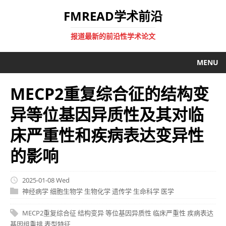
FMREAD学术前沿
报道最新的前沿性学术论文
MENU
MECP2重复综合征的结构变
异等位基因异质性及其对临
床严重性和疾病表达变异性
的影响
2025-01-08 Wed
神经病学
细胞生物学
生物化学
遗传学
生命科学
医学
MECP2重复综合征
结构变异
等位基因异质性
临床严重性
疾病表达
基因组重排
表型特征