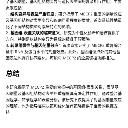
了基因剂量、基因组结构变异与遗传表型间的复杂相互作用。主要
贡献包括：

1. 
结构变异与表型严重程度
：研究揭示了 MECP2 重复的剂量效应
及基因组结构对表型变异和疾病严重程度的贡献，首次系统性地量
化了不同结构类型对临床特点的影响。

2. 
基因组-表型关联的临床意义
：研究为个性化诊断和治疗提供了
方向，特别是以结构变异为目标的精准干预策略。

3. 
转录组弹性与基因剂量效应
：首次直接证实了 MECP2 重复综合
征中 RNA 及蛋白水平的剂量效应。此外，基因组位点外的其他基
因表达也存在协同变化，可能与 MECP2 的全局调控功能相关。
总结
本研究揭示了 MECP2 重复综合征中的基因组-表型关系，表明基
因剂量及基因组结构对表型严重程度具有决定性作用。通过整合基
因组学、转录组学和表型分析，该研究不仅提高了对基因剂量效应
的理解，也为指导临床决策和优化治疗策略提供了宝贵的数据支
持。