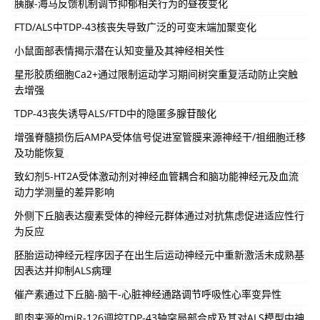
胰腺-海马反馈机制调节抑郁相关行为的昼夜变化
FTD/ALS中TDP-43核丧失导致广泛的可变末端加聚变化
小鼠面部表情揭示潜在认知变量及其神经相关性
星形胶质细胞Ca2+通过限制运动学习期间树突重复活动防止突触
去增强
TDP-43丧失诱导ALS/FTD中的隐匿多腺苷酸化
增强脊髓损伤后AMPA受体信号促进室管膜来源神经干/祖细胞迁移
及功能恢复
致幻剂5-HT2A受体激动剂对神经血管耦合和脑功能神经元及血流
动力学测量的差异影响
外侧下丘脑表达瘦素受体的神经元群体通过对抗焦虑促进适应性行
为反应
胚胎运动神经元程序因子在出生后运动神经元中重新激活未成熟基
因表达并抑制ALS病理
催产素通过下丘脑-脑干-心脏神经通路调节呼吸性心率变异性
肌肉来源的miR-126调控TDP-43轴突局部合成及其对ALS模型中神