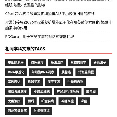
经肌肉接头完整性的影响
C9orf72六核苷酸重复扩增损害ALS中小胶质细胞的应答
异常剪接导致C9orf72重复扩增外显子化在肌萎缩侧索硬化/额颞叶
痴呆中的作用
RDGuru：用于罕见疾病的对话式智能代理
相同学科文章的TAGS
单细胞测序
遗传变异
基因治疗
生物信息学
转录因子
DNA甲基化
单细胞RNA测序
胰腺癌
代谢重编程
基因表达
机器学习
深度学习
生物标志物
胶质母细胞瘤
小胶质细胞
神经退行性疾病
脑电图
免疫治疗
预后
帕金森病
神经炎症
炎症
阿尔茨海默病
肿瘤微环境