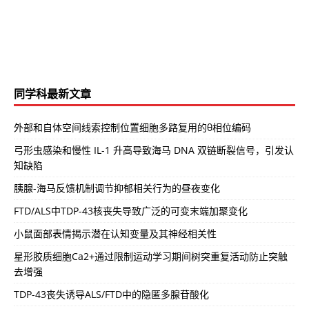
同学科最新文章
外部和自体空间线索控制位置细胞多路复用的θ相位编码
弓形虫感染和慢性 IL-1 升高导致海马 DNA 双链断裂信号，引发认
知缺陷
胰腺-海马反馈机制调节抑郁相关行为的昼夜变化
FTD/ALS中TDP-43核丧失导致广泛的可变末端加聚变化
小鼠面部表情揭示潜在认知变量及其神经相关性
星形胶质细胞Ca2+通过限制运动学习期间树突重复活动防止突触
去增强
TDP-43丧失诱导ALS/FTD中的隐匿多腺苷酸化