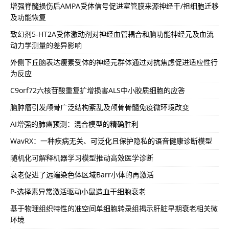
增强脊髓损伤后AMPA受体信号促进室管膜来源神经干/祖细胞迁移
及功能恢复
致幻剂5-HT2A受体激动剂对神经血管耦合和脑功能神经元及血流
动力学测量的差异影响
外侧下丘脑表达瘦素受体的神经元群体通过对抗焦虑促进适应性行
为反应
C9orf72六核苷酸重复扩增损害ALS中小胶质细胞的应答
脑肿瘤引发颅骨广泛结构紊乱及颅骨骨髓免疫微环境改变
AI增强的肺癌预测：混合模型的精确胜利
WavRX：一种疾病无关、可泛化且保护隐私的语音健康诊断模型
随机化可解释机器学习模型推动高效医学诊断
衰老促进了远端染色体区域Barr小体的再激活
P-选择素异常激活驱动小鼠造血干细胞衰老
基于物理组织特性的准空间单细胞转录组揭示肝脏早期衰老相关微
环境