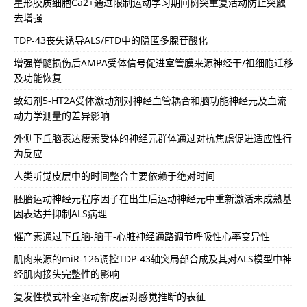
星形胶质细胞Ca2+通过限制运动学习期间树突重复活动防止突触
去增强
TDP-43丧失诱导ALS/FTD中的隐匿多腺苷酸化
增强脊髓损伤后AMPA受体信号促进室管膜来源神经干/祖细胞迁移
及功能恢复
致幻剂5-HT2A受体激动剂对神经血管耦合和脑功能神经元及血流
动力学测量的差异影响
外侧下丘脑表达瘦素受体的神经元群体通过对抗焦虑促进适应性行
为反应
人类听觉皮层中的时间整合主要依赖于绝对时间
胚胎运动神经元程序因子在出生后运动神经元中重新激活未成熟基
因表达并抑制ALS病理
催产素通过下丘脑-脑干-心脏神经通路调节呼吸性心率变异性
肌肉来源的miR-126调控TDP-43轴突局部合成及其对ALS模型中神
经肌肉接头完整性的影响
复发性模式补全驱动新皮层对感觉推断的表征