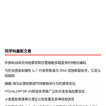
同学科最新文章
外部和自体空间线索控制位置细胞多路复用的θ相位编码
弓形虫感染和慢性 IL-1 升高导致海马 DNA 双链断裂信号，引发认
知缺陷
胰腺-海马反馈机制调节抑郁相关行为的昼夜变化
FTD/ALS中TDP-43核丧失导致广泛的可变末端加聚变化
小鼠面部表情揭示潜在认知变量及其神经相关性