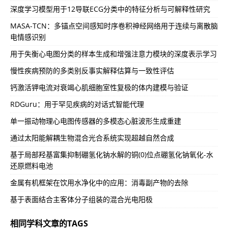
深度学习模型用于12导联ECG分类中的特征分析与可解释性研究
MASA-TCN：多锚点空间感知时序卷积神经网络用于连续与离散脑
电情感识别
用于失衡心电图分类的样本生成和增强注意力模块的深度表示学习
慢性疾病预防的多类别反事实解释估算与一致性评估
钙激活钾电流对衰竭心肌细胞室性复极的体内建模与验证
RDGuru：用于罕见疾病的对话式智能代理
单一振动物理心电图传感器的多模态心脏波形生成重建
通过太阳能解耦生物混合光合系统实现超越自然合成
基于局部羟基富集抑制硼氢化钠水解的铜(0)位点硼氢化钠氧化-水
还原燃料电池
金属有机框架在饮用水净化中的应用：消毒副产物的去除
基于表面结合主客体分子组装的混合光电阳极
相同学科文章的TAGS