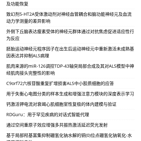
及功能恢复
致幻剂5-HT2A受体激动剂对神经血管耦合和脑功能神经元及血流
动力学测量的差异影响
外侧下丘脑表达瘦素受体的神经元群体通过对抗焦虑促进适应性行
为反应
胚胎运动神经元程序因子在出生后运动神经元中重新激活未成熟基
因表达并抑制ALS病理
肌肉来源的miR-126调控TDP-43轴突局部合成及其对ALS模型中神
经肌肉接头完整性的影响
C9orf72六核苷酸重复扩增损害ALS中小胶质细胞的应答
用于失衡心电图分类的样本生成和增强注意力模块的深度表示学习
钙激活钾电流对衰竭心肌细胞室性复极的体内建模与验证
RDGuru：用于罕见疾病的对话式智能代理
通过空间重原子效应增强多共振热激活延迟荧光发射
基于局部羟基富集抑制硼氢化钠水解的铜(0)位点硼氢化钠氧化-水