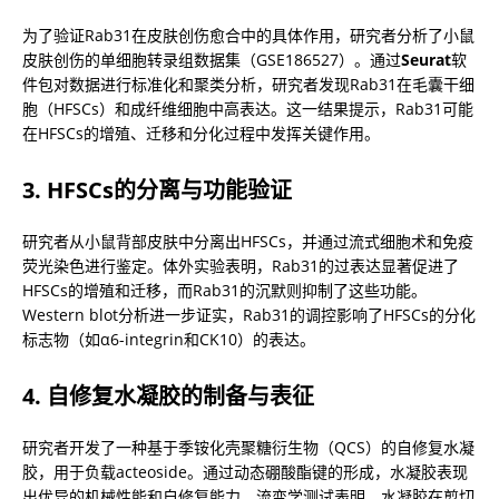
为了验证Rab31在皮肤创伤愈合中的具体作用，研究者分析了小鼠
皮肤创伤的单细胞转录组数据集（GSE186527）。通过
Seurat
软
件包对数据进行标准化和聚类分析，研究者发现Rab31在毛囊干细
胞（HFSCs）和成纤维细胞中高表达。这一结果提示，Rab31可能
在HFSCs的增殖、迁移和分化过程中发挥关键作用。
3. HFSCs的分离与功能验证
研究者从小鼠背部皮肤中分离出HFSCs，并通过流式细胞术和免疫
荧光染色进行鉴定。体外实验表明，Rab31的过表达显著促进了
HFSCs的增殖和迁移，而Rab31的沉默则抑制了这些功能。
Western blot分析进一步证实，Rab31的调控影响了HFSCs的分化
标志物（如α6-integrin和CK10）的表达。
4. 自修复水凝胶的制备与表征
研究者开发了一种基于季铵化壳聚糖衍生物（QCS）的自修复水凝
胶，用于负载acteoside。通过动态硼酸酯键的形成，水凝胶表现
出优异的机械性能和自修复能力。流变学测试表明，水凝胶在剪切