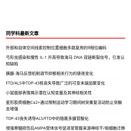
同学科最新文章
外部和自体空间线索控制位置细胞多路复用的θ相位编码
弓形虫感染和慢性 IL-1 升高导致海马 DNA 双链断裂信号，引发认
知缺陷
胰腺-海马反馈机制调节抑郁相关行为的昼夜变化
FTD/ALS中TDP-43核丧失导致广泛的可变末端加聚变化
小鼠面部表情揭示潜在认知变量及其神经相关性
星形胶质细胞Ca2+通过限制运动学习期间树突重复活动防止突触
去增强
TDP-43丧失诱导ALS/FTD中的隐匿多腺苷酸化
增强脊髓损伤后AMPA受体信号促进室管膜来源神经干/祖细胞迁移