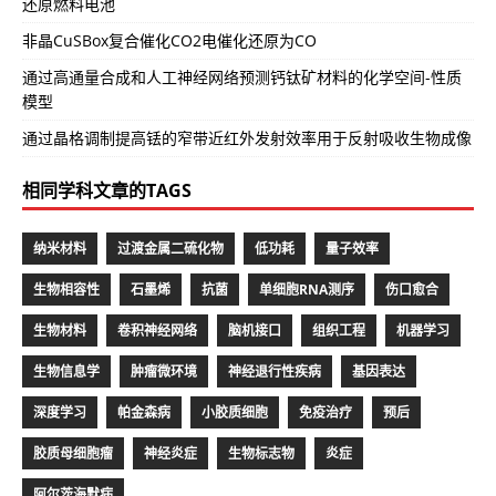
还原燃料电池
非晶CuSBox复合催化CO2电催化还原为CO
通过高通量合成和人工神经网络预测钙钛矿材料的化学空间-性质
模型
通过晶格调制提高铥的窄带近红外发射效率用于反射吸收生物成像
相同学科文章的TAGS
纳米材料
过渡金属二硫化物
低功耗
量子效率
生物相容性
石墨烯
抗菌
单细胞RNA测序
伤口愈合
生物材料
卷积神经网络
脑机接口
组织工程
机器学习
生物信息学
肿瘤微环境
神经退行性疾病
基因表达
深度学习
帕金森病
小胶质细胞
免疫治疗
预后
胶质母细胞瘤
神经炎症
生物标志物
炎症
阿尔茨海默病