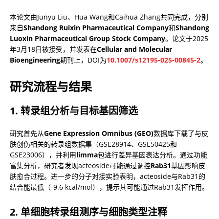
本论文由Junyu Liu、Hua Wang和Caihua Zhang共同完成，分别
来自
Shandong Ruixin Pharmaceutical Company
和
Shandong 
Luoxin Pharmaceutical Group Stock Company
。论文于2025
年3月18日被接受，并发表在
Cellular and Molecular 
Bioengineering
期刊上，DOI为
10.1007/s12195-025-00845-2
。
研究流程与结果
1. 转录组分析与目标基因筛选
研究首先从
Gene Expression Omnibus (GEO)
数据库下载了与皮
肤创伤相关的转录组数据集（GSE28914、GSE50425和
GSE23006），并利用
limma
包进行差异基因表达分析。通过功能
富集分析，研究者发现acteoside可能通过调控
Rab31
基因影响皮
肤愈合过程。进一步的分子对接实验表明，acteoside与Rab31的
结合能最低（-9.6 kcal/mol），提示其可能通过Rab31发挥作用。
2. 单细胞转录组测序与细胞类型注释