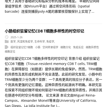
增大了其用于基础研究和临床分析的成本和难度。 早期的空间转
录组学技术（如Visium平台）通过将空间条形码（spatial
barcode）连接到捕获poly-A尾的寡聚核苷酸探针上实现了...
小肠组织驻留记忆CD8 T细胞多样性的时空印记
2025-1-26
医学
,
风湿和免疫学
,
生命科学
,
免疫学
,
组织驻留记忆T细胞
小肠
空间转录组学
细胞分化
免疫反应
细胞异质性
细胞定位
组织驻留记忆CD8 T细胞多样性的时空印记 背景介绍 组织驻留记
忆CD8 T细胞（Tissue-resident memory CD8 T cells, TRM细
胞）在屏障部位（如肠道）提供长期的免疫保护。然而，TRM细胞
的异质性及其形成机制尚不完全清楚。此前的研究发现，小肠中的
TRM细胞至少分为两个亚群：一个具有更高的效应分子表达，另一
个则具有更强的记忆潜能。这种异质性的起源尚不明确。本研究旨
在探索不同组织微环境如何驱动TRM细胞的表型异质性，并揭示其
在肠道中的时空分布规律。 论文来源 本论文由Miguel Reina-
Campos、Alexander Monell等来自University of California,
San Diego、La Jolla Institute for I...