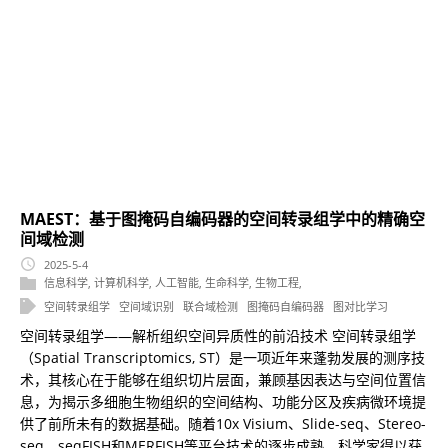
MAEST：基于图掩码自编码器的空间转录组学中的精确空
间域检测
2025-5-4
信息科学
,
计算机科学
,
人工智能
,
生命科学
,
生物工程
,
空间转录组学
空间域识别
联合域检测
图掩码自编码器
图对比学习
空间转录组学——解析组织空间异质性的前沿技术 空间转录组学
（Spatial Transcriptomics, ST）是一项近年来蓬勃发展的测序技
术，其核心在于能够在组织切片层面，兼顾基因表达与空间位置信
息，为揭示多细胞生物组织的空间结构、功能分区及疾病微环境提
供了前所未有的数据基础。随着10x Visium、Slide-seq、Stereo-
seq、seqFISH和MERFISH等平台技术的逐步成熟，科学家得以获