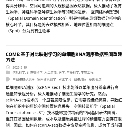
得高分辨率、空间可追溯的大规模基因表达数据，极大推动了发育
生物学、神经科学及肿瘤生物学等领域的进步。 空间结构域识别
（Spatial Domain Identification）则是空间转录组数据分析中的
核心环节。其目标是将表达模式相近、地理位置相邻的细胞点
（Spot）分为具有生物学...
COME:基于对比映射学习的单细胞RNA测序数据空间重建
方法
2025-3-19
信息科学
,
计算机科学
,
人工智能
,
医学
,
生命科学
,
生物工程
,
单细胞RNA测序
空间转录组学
对比学习
细胞对应
基因表达
单细胞RNA测序（scRNA-seq）技术能够以单细胞分辨率进行高
通量转录组分析，极大地推动了细胞生物学的研究。然而，
scRNA-seq技术的一个显著局限性是，它需要将组织解离，导致细
胞在组织中的原始空间位置信息丢失。空间转录组学（Spatial
Transcriptomics, ST）技术能够提供精确的空间基因表达图谱，
但其在基因检测数量、成本以及细胞类型注释的精细度方面存在限
制。因此，如何在scRNA-seq数据中恢复空间信息，成为了当前研