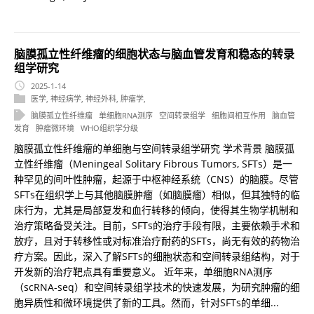
脑膜孤立性纤维瘤的细胞状态与脑血管发育和稳态的转录
组学研究
2025-1-14
医学
,
神经病学
,
神经外科
,
肿瘤学
,
脑膜孤立性纤维瘤
单细胞RNA测序
空间转录组学
细胞间相互作用
脑血管
发育
肿瘤微环境
WHO组织学分级
脑膜孤立性纤维瘤的单细胞与空间转录组学研究 学术背景 脑膜孤
立性纤维瘤（Meningeal Solitary Fibrous Tumors, SFTs）是一
种罕见的间叶性肿瘤，起源于中枢神经系统（CNS）的脑膜。尽管
SFTs在组织学上与其他脑膜肿瘤（如脑膜瘤）相似，但其独特的临
床行为，尤其是局部复发和血行转移的倾向，使得其生物学机制和
治疗策略备受关注。目前，SFTs的治疗手段有限，主要依赖手术和
放疗，且对于转移性或对标准治疗耐药的SFTs，尚无有效的药物治
疗方案。因此，深入了解SFTs的细胞状态和空间转录组结构，对于
开发新的治疗靶点具有重要意义。 近年来，单细胞RNA测序
（scRNA-seq）和空间转录组学技术的快速发展，为研究肿瘤的细
胞异质性和微环境提供了新的工具。然而，针对SFTs的单细...