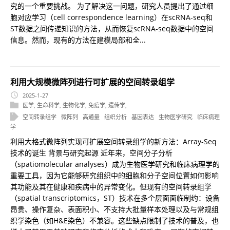
究的一个重要挑战。 为了解决这一问题，研究人员提出了通过细
胞对应学习（cell correspondence learning）在scRNA-seq和
ST数据之间传递知识的方法，从而恢复scRNA-seq数据中的空间
信息。然而，现有的方法在建模局部和全...
利用大规模微阵列进行可扩展的空间转录组学
2025-1-27
医学
,
生命科学
,
生物化学
,
免疫学
,
遗传学
,
空间转录组学
微阵列
高通量
组织分析
基因表达
生物医学研究
临床病理
学
利用大格式微阵列实现可扩展空间转录组学的新方法：Array-Seq
技术的诞生 背景与研究起源 近年来，空间分子分析
（spatiomolecular analyses）成为生物医学研究和临床病理学的
重要工具，因为它能够研究组织中的细胞和分子空间位置如何影响
其功能及其在健康和疾病中的异常变化。但现有的空间转录组学
（spatial transcriptomics，ST）技术在多个层面面临制约：设备
昂贵、操作复杂、表面积小、不支持大批量样本处理以及与常规组
织学染色（如H&E染色）不兼容。这些缺点限制了技术的普及，也