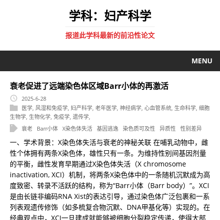
学科：妇产科学
报道此学科最新的前沿性论文
MENU
衰老促进了远端染色体区域Barr小体的再激活
2025-6-28
医学
,
风湿和免疫学
,
妇产科学
,
老年医学
,
神经病学
,
心血管系统
,
生命科学
,
细胞
生物学
,
生物化学
,
免疫学
,
遗传学
,
衰老
Barr小体
X染色体失活
基因逃逸
染色质可及性
异质性
性别差异
一、学术背景：X染色体失活与衰老的神秘关联 在哺乳动物中，雌
性个体拥有两条X染色体，雄性只有一条。为维持性别间基因剂量
的平衡，雌性发育早期通过X染色体失活（X chromosome
inactivation, XCI）机制，将两条X染色体中的一条随机沉默成为高
度致密、转录不活跃的结构，称为“Barr小体（Barr body）”。XCI
是由长链非编码RNA Xist的表达引导，通过染色体广泛包裹和一系
列表观遗传修饰（如多梳复合物沉默、DNA甲基化等）实现的。在
经典观点中，XCI一旦建成就能够被细胞分裂稳定传递，使得大部