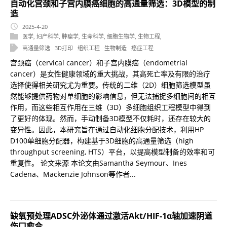
自动化宫颈和子宫内膜癌细胞的高通量筛选：3D模型的制
造
2025-4-20
医学
,
妇产科学
,
肿瘤学
,
生命科学
,
细胞生物学
,
生物工程
,
高通量筛选
3D打印
组织工程
生物制造
癌症工程
宫颈癌（cervical cancer）和子宫内膜癌（endometrial
cancer）是女性健康领域的重大挑战，其高死亡率及有限的治疗
选择使得相关研究尤为重要。传统的二维（2D）细胞筛选模型虽
然能够提供药物对单细胞的影响信息，但无法捕捉多细胞间的相互
作用，而这些相互作用在三维（3D）多细胞组织工程模型中得到
了更好的体现。然而，手动制备3D模型不仅耗时，还存在较大的
变异性。因此，本研究旨在通过自动化细胞分配技术，利用HP
D100单细胞分配器，构建基于3D细胞的高通量筛选（high
throughput screening, HTS）平台，以提高模型制备的效率和可
重复性。 论文来源 本论文由Samantha Seymour、Ines
Cadena、Mackenzie Johnson等作者...
缺氧预处理ADSC外泌体通过激活Akt/HIF-1α轴加速阴道
伤口愈合