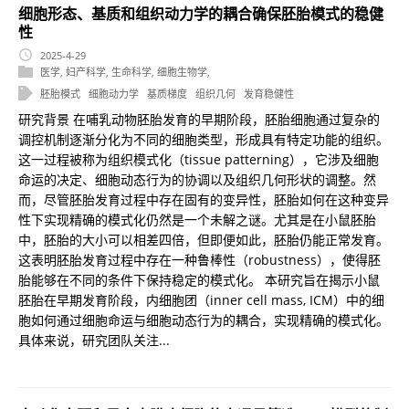
细胞形态、基质和组织动力学的耦合确保胚胎模式的稳健
性
2025-4-29
医学
,
妇产科学
,
生命科学
,
细胞生物学
,
胚胎模式
细胞动力学
基质梯度
组织几何
发育稳健性
研究背景 在哺乳动物胚胎发育的早期阶段，胚胎细胞通过复杂的
调控机制逐渐分化为不同的细胞类型，形成具有特定功能的组织。
这一过程被称为组织模式化（tissue patterning），它涉及细胞
命运的决定、细胞动态行为的协调以及组织几何形状的调整。然
而，尽管胚胎发育过程中存在固有的变异性，胚胎如何在这种变异
性下实现精确的模式化仍然是一个未解之谜。尤其是在小鼠胚胎
中，胚胎的大小可以相差四倍，但即便如此，胚胎仍能正常发育。
这表明胚胎发育过程中存在一种鲁棒性（robustness），使得胚
胎能够在不同的条件下保持稳定的模式化。 本研究旨在揭示小鼠
胚胎在早期发育阶段，内细胞团（inner cell mass, ICM）中的细
胞如何通过细胞命运与细胞动态行为的耦合，实现精确的模式化。
具体来说，研究团队关注...