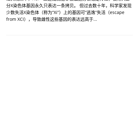
分X染色体基因永久只表达一条拷贝。 但过去数十年，科学家发现
少数失活X染色体（称为“Xi”）上的基因可“逃逸”失活（escape
from XCI），导致雌性这些基因的表达远高于...