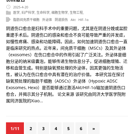
2025-4-20
医学
,
妇产科学
,
生命科学
,
细胞生物学
,
生物工程
,
脂肪间充质干细胞
外泌体
阴道损伤
Akt
HIF-1α
阴道伤口愈合是妇科手术中的重要问题，尤其是在阴道分娩或盆腔
重建手术后。阴道伤口的感染和愈合不良可能导致严重的并发症，
如慢性疼痛、感染和功能障碍。因此，如何加速阴道伤口愈合一直
是临床研究的热点。近年来，间充质干细胞（MSCs）及其外泌体
（exosomes）在伤口愈合中的作用引起了广泛关注。外泌体是细
胞分泌的纳米级囊泡，能够传递生物信息分子，促进细胞增殖、迁
移和血管生成。特别是缺氧预处理的外泌体，因其更强的生物活
性，被认为在伤口愈合中具有潜在的治疗价值。 本研究旨在探讨
缺氧预处理的脂肪干细胞（ADSCs）外泌体（Hypoxic ADSC
Exosomes, Hexo）是否能够通过激活Akt/HIF-1α轴加速阴道伤口
愈合，并揭示其分子机制。 论文来源 该研究由同济大学医学院附
属同济医院的Xiao...
1/11
2
3
4
5
6
»