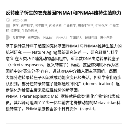
反转座子衍生的衣壳基因PNMA1和PNMA4维持生殖能力
2025-6-28
医学
,
妇产科学
,
老年医学
,
内分泌科
,
生命科学
,
细胞生物学
,
生物化学
,
生物工
程
,
遗传学
,
生物物理学
,
反转座子
衣壳基因
PNMA1
PNMA4
生殖能力
雌雄性腺
进化创新
基于逆转录转座子起源的壳体基因PNMA1与PNMA4维持生殖力的
机制研究 —— Nature Aging最新研究综述 一、研究背景与科学
意义 在人类乃至哺乳动物基因组中，近半数DNA由逆转录转座子
（retrotransposons，反义转座子）构成，这些序列原本作为基
因组中的“寄生分子”存在，通过RNA中介插入宿主基因组。然而，
大部分逆转录转座子因沉默或功能突变已经失活，但科学家们逐步
认识到，部分逆转录转座子能够通过“驯化”（domestication）逐
步演化为给宿主带来适应性优势的新基因。
PNMA（Paraneoplastic Ma）家族就是此类“驯化产物”的代表成
员，其起源可追溯至至少一亿年前古老脊椎动物的Metaviridae科
逆转座子。PNMA家族包含多个具有壳体（capsid，...