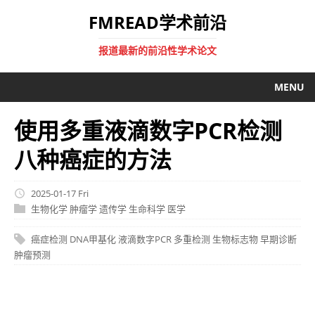
FMREAD学术前沿
报道最新的前沿性学术论文
MENU
使用多重液滴数字PCR检测
八种癌症的方法
2025-01-17 Fri
生物化学
肿瘤学
遗传学
生命科学
医学
癌症检测
DNA甲基化
液滴数字PCR
多重检测
生物标志物
早期诊断
肿瘤预测