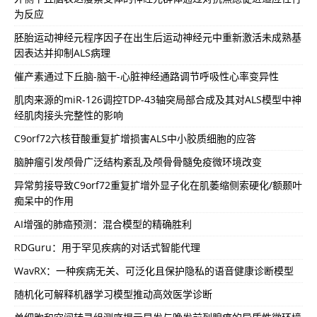
为反应
胚胎运动神经元程序因子在出生后运动神经元中重新激活未成熟基
因表达并抑制ALS病理
催产素通过下丘脑-脑干-心脏神经通路调节呼吸性心率变异性
肌肉来源的miR-126调控TDP-43轴突局部合成及其对ALS模型中神
经肌肉接头完整性的影响
C9orf72六核苷酸重复扩增损害ALS中小胶质细胞的应答
脑肿瘤引发颅骨广泛结构紊乱及颅骨骨髓免疫微环境改变
异常剪接导致C9orf72重复扩增外显子化在肌萎缩侧索硬化/额颞叶
痴呆中的作用
AI增强的肺癌预测：混合模型的精确胜利
RDGuru：用于罕见疾病的对话式智能代理
WavRX：一种疾病无关、可泛化且保护隐私的语音健康诊断模型
随机化可解释机器学习模型推动高效医学诊断