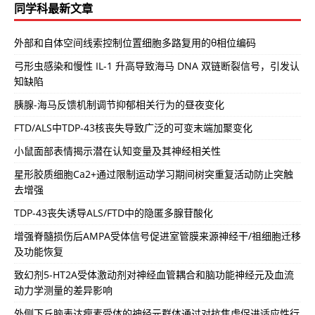
同学科最新文章
外部和自体空间线索控制位置细胞多路复用的θ相位编码
弓形虫感染和慢性 IL-1 升高导致海马 DNA 双链断裂信号，引发认
知缺陷
胰腺-海马反馈机制调节抑郁相关行为的昼夜变化
FTD/ALS中TDP-43核丧失导致广泛的可变末端加聚变化
小鼠面部表情揭示潜在认知变量及其神经相关性
星形胶质细胞Ca2+通过限制运动学习期间树突重复活动防止突触
去增强
TDP-43丧失诱导ALS/FTD中的隐匿多腺苷酸化
增强脊髓损伤后AMPA受体信号促进室管膜来源神经干/祖细胞迁移
及功能恢复
致幻剂5-HT2A受体激动剂对神经血管耦合和脑功能神经元及血流
动力学测量的差异影响
外侧下丘脑表达瘦素受体的神经元群体通过对抗焦虑促进适应性行