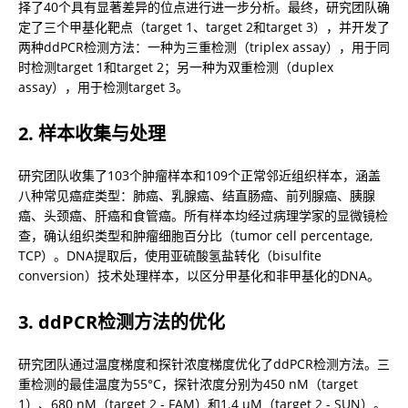
择了40个具有显著差异的位点进行进一步分析。最终，研究团队确
定了三个甲基化靶点（target 1、target 2和target 3），并开发了
两种ddPCR检测方法：一种为三重检测（triplex assay），用于同
时检测target 1和target 2；另一种为双重检测（duplex 
assay），用于检测target 3。
2. 样本收集与处理
研究团队收集了103个肿瘤样本和109个正常邻近组织样本，涵盖
八种常见癌症类型：肺癌、乳腺癌、结直肠癌、前列腺癌、胰腺
癌、头颈癌、肝癌和食管癌。所有样本均经过病理学家的显微镜检
查，确认组织类型和肿瘤细胞百分比（tumor cell percentage, 
TCP）。DNA提取后，使用亚硫酸氢盐转化（bisulfite 
conversion）技术处理样本，以区分甲基化和非甲基化的DNA。
3. ddPCR检测方法的优化
研究团队通过温度梯度和探针浓度梯度优化了ddPCR检测方法。三
重检测的最佳温度为55°C，探针浓度分别为450 nM（target 
1）、680 nM（target 2 - FAM）和1.4 µM（target 2 - SUN）。