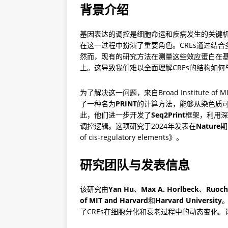
背景介绍
基因表达的调控是细胞命运和疾病发生的关键机制之一，而顺
在这一过程中扮演了重要角色。CREs通过结
然而，现有的研究方法在测量这些效应蛋白在
上。这导致我们难以全面理解CREs的结构如
为了解决这一问题，来自Broad Institute of MI
了一种名为
PRINT
的计算方法，能够从染色质可
此，他们进一步开发了
Seq2Print
框架，利用深
调控逻辑。这项研究于2024年发表在
Nature
期刊
of cis-regulatory elements》。
研究团队与发表信息
该研究由
Yan Hu
、
Max A. Horlbeck
、
Ruoch
of MIT and Harvard
和
Harvard University
了CREs在细胞分化和衰老过程中的动态变化。论