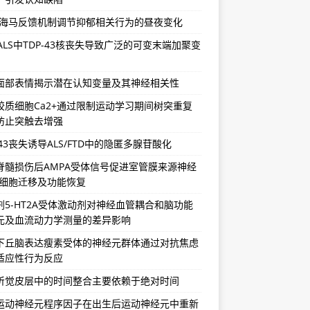
-海马反馈机制调节抑郁相关行为的昼夜变化
/ALS中TDP-43核丧失导致广泛的可变末端加聚变
面部表情揭示潜在认知变量及其神经相关性
胶质细胞Ca2+通过限制运动学习期间树突重复
防止突触去增强
-43丧失诱导ALS/FTD中的隐匿多腺苷酸化
脊髓损伤后AMPA受体信号促进室管膜来源神经
祖细胞迁移及功能恢复
剂5-HT2A受体激动剂对神经血管耦合和脑功能
元及血流动力学测量的差异影响
下丘脑表达瘦素受体的神经元群体通过对抗焦虑
适应性行为反应
听觉皮层中的时间整合主要依赖于绝对时间
运动神经元程序因子在出生后运动神经元中重新