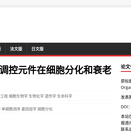
版
法文版
日文版
调控元件在细胞分化和衰老
论文
原标题：
Organ
物工程
细胞生物学
生物化学
遗传学
生命科学
发表期
DOI
习
单细胞测序
基因组学
细胞分化
本站
报道
联系站