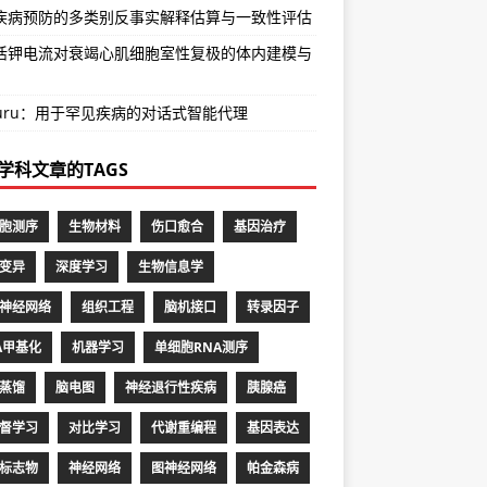
疾病预防的多类别反事实解释估算与一致性评估
活钾电流对衰竭心肌细胞室性复极的体内建模与
Guru：用于罕见疾病的对话式智能代理
学科文章的TAGS
胞测序
生物材料
伤口愈合
基因治疗
变异
深度学习
生物信息学
神经网络
组织工程
脑机接口
转录因子
A甲基化
机器学习
单细胞RNA测序
蒸馏
脑电图
神经退行性疾病
胰腺癌
督学习
对比学习
代谢重编程
基因表达
标志物
神经网络
图神经网络
帕金森病