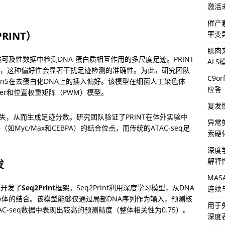
激活
催产
率变
RINT）
肌肉来
可及性数据中检测DNA-蛋白质相互作用的多尺度足迹。PRINT
AL
性，这种偏好性会显著干扰足迹检测的准确性。为此，研究团队
C9o
n5在去蛋白化DNA上的插入偏好。该模型在细菌人工染色体
应答
er和位置权重矩阵（PWM）模型。
复发
缺失，从而生成足迹分数。研究团队验证了PRINT在体外实验中
异常
Myc/Max和CEBPA）的结合位点，而传统的ATAC-seq足
索硬
深度
解释
发
MA
步开发了
Seq2Print
框架。Seq2Print利用深度学习模型，从DNA
连续
体的结合。该模型能够仅通过局部DNA序列作为输入，预测核
用于
AC-seq数据中表现出较高的预测精度（整体相关性为0.75）。
深度