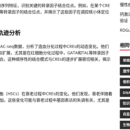
慢性
Es中的序列特征，识别关键的转录因子结合位点。例如，在某个CRE
和NFYB等转录因子的结合位点，并揭示了这些因子在调控核小体定位
钙激
验证
RD
轨迹分析
相同
ATAC-seq数据，分析了造血分化过程中CREs的动态变化。他们
和扩展，尤其是在红细胞分化过程中，GATA和TAL等转录因子
期结合。这种顺序性的结合模式与CREs的逐步扩展密切相关，揭示
单细
遗传
卷积
DN
细胞（HSCs）在衰老过程中CREs的变化。他们发现，衰老伴随着
增加。这些变化可能与衰老过程中基因表达的失调有关，尤其是
知识
自监
生物