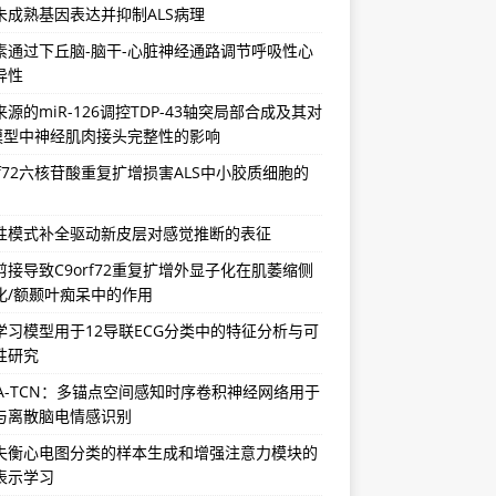
未成熟基因表达并抑制ALS病理
素通过下丘脑-脑干-心脏神经通路调节呼吸性心
异性
源的miR-126调控TDP-43轴突局部合成及其对
S模型中神经肌肉接头完整性的影响
rf72六核苷酸重复扩增损害ALS中小胶质细胞的
性模式补全驱动新皮层对感觉推断的表征
剪接导致C9orf72重复扩增外显子化在肌萎缩侧
化/额颞叶痴呆中的作用
学习模型用于12导联ECG分类中的特征分析与可
性研究
SA-TCN：多锚点空间感知时序卷积神经网络用于
与离散脑电情感识别
失衡心电图分类的样本生成和增强注意力模块的
表示学习