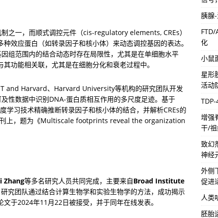
胰腺
FTD
式调控元件（cis-regulatory elements, CREs）
化
合多种效应蛋白（如转录因子和核小体）来动态调控基因的表达。
基因组范围内的结合动态时存在局限性，尤其是在单细胞水平
小鼠
何与其功能相关联，尤其是在细胞分化和衰老过程中。
星形
活动
T and Harvard、Harvard University等机构的研究团队开发
及性数据中识别DNA-蛋白质相互作用的多尺度足迹。基于
TDP
度学习技术精确推断转录因子和核小体的结合，并解析CREs的
增强
上，题为《Multiscale footprints reveal the organization 
干/
致幻
神经
外侧
i Zhang
等多名研究人员共同完成，主要来自
Broad Institute 
促进
。研究团队通过结合计算生物学和实验生物学的方法，成功揭示
人类
文于2024年11月22日被接受，并于同年在线发表。
胚胎