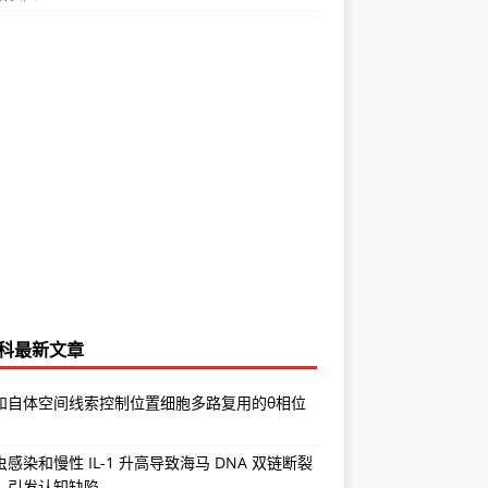
科最新文章
和自体空间线索控制位置细胞多路复用的θ相位
感染和慢性 IL-1 升高导致海马 DNA 双链断裂
，引发认知缺陷