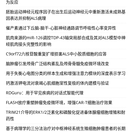
为反应
胚胎运动神经元程序因子在出生后运动神经元中重新激活未成熟基
因表达并抑制ALS病理
催产素通过下丘脑-脑干-心脏神经通路调节呼吸性心率变异性
肌肉来源的miR-126调控TDP-43轴突局部合成及其对ALS模型中神
经肌肉接头完整性的影响
C9orf72六核苷酸重复扩增损害ALS中小胶质细胞的应答
脑肿瘤引发颅骨广泛结构紊乱及颅骨骨髓免疫微环境改变
用于失衡心电图分类的样本生成和增强注意力模块的深度表示学习
钙激活钾电流对衰竭心肌细胞室性复极的体内建模与验证
RDGuru：用于罕见疾病的对话式智能代理
FLASH放疗重塑肿瘤免疫微环境，增强CAR-T细胞治疗效果
TRIM21介导的ERK1/2泛素化和磷酸化促进垂体腺瘤细胞增殖和耐
药性
基于病理学的三分法治疗对中枢神经系统生殖细胞肿瘤患者的长期