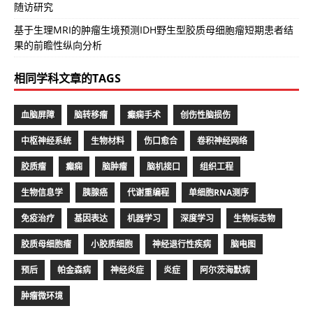
随访研究
基于生理MRI的肿瘤生境预测IDH野生型胶质母细胞瘤短期患者结
果的前瞻性纵向分析
相同学科文章的TAGS
血脑屏障
脑转移瘤
癫痫手术
创伤性脑损伤
中枢神经系统
生物材料
伤口愈合
卷积神经网络
胶质瘤
癫痫
脑肿瘤
脑机接口
组织工程
生物信息学
胰腺癌
代谢重编程
单细胞RNA测序
免疫治疗
基因表达
机器学习
深度学习
生物标志物
胶质母细胞瘤
小胶质细胞
神经退行性疾病
脑电图
预后
帕金森病
神经炎症
炎症
阿尔茨海默病
肿瘤微环境