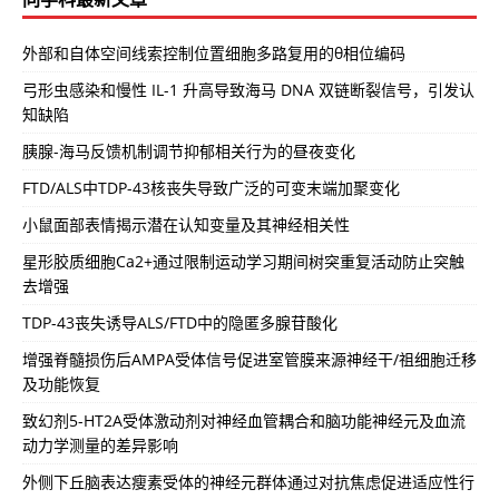
外部和自体空间线索控制位置细胞多路复用的θ相位编码
弓形虫感染和慢性 IL-1 升高导致海马 DNA 双链断裂信号，引发认
知缺陷
胰腺-海马反馈机制调节抑郁相关行为的昼夜变化
FTD/ALS中TDP-43核丧失导致广泛的可变末端加聚变化
小鼠面部表情揭示潜在认知变量及其神经相关性
星形胶质细胞Ca2+通过限制运动学习期间树突重复活动防止突触
去增强
TDP-43丧失诱导ALS/FTD中的隐匿多腺苷酸化
增强脊髓损伤后AMPA受体信号促进室管膜来源神经干/祖细胞迁移
及功能恢复
致幻剂5-HT2A受体激动剂对神经血管耦合和脑功能神经元及血流
动力学测量的差异影响
外侧下丘脑表达瘦素受体的神经元群体通过对抗焦虑促进适应性行