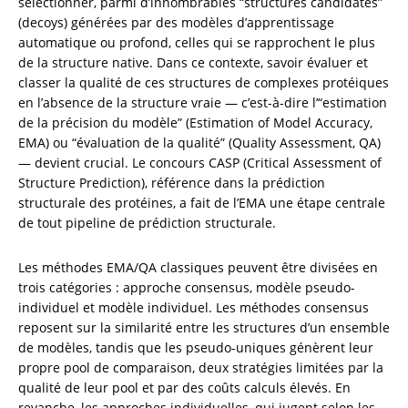
sélectionner, parmi d’innombrables “structures candidates” 
(decoys) générées par des modèles d’apprentissage 
automatique ou profond, celles qui se rapprochent le plus 
de la structure native. Dans ce contexte, savoir évaluer et 
classer la qualité de ces structures de complexes protéiques 
en l’absence de la structure vraie — c’est-à-dire l’“estimation 
de la précision du modèle” (Estimation of Model Accuracy, 
EMA) ou “évaluation de la qualité” (Quality Assessment, QA) 
— devient crucial. Le concours CASP (Critical Assessment of 
Structure Prediction), référence dans la prédiction 
structurale des protéines, a fait de l’EMA une étape centrale 
de tout pipeline de prédiction structurale.
Les méthodes EMA/QA classiques peuvent être divisées en 
trois catégories : approche consensus, modèle pseudo-
individuel et modèle individuel. Les méthodes consensus 
reposent sur la similarité entre les structures d’un ensemble 
de modèles, tandis que les pseudo-uniques génèrent leur 
propre pool de comparaison, deux stratégies limitées par la 
qualité de leur pool et par des coûts calculs élevés. En 
revanche, les approches individuelles, qui jugent selon les 