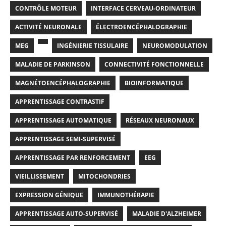
CONTRÔLE MOTEUR
INTERFACE CERVEAU-ORDINATEUR
ACTIVITÉ NEURONALE
ÉLECTROENCÉPHALOGRAPHIE
MEG
INGÉNIERIE TISSULAIRE
NEUROMODULATION
MALADIE DE PARKINSON
CONNECTIVITÉ FONCTIONNELLE
MAGNÉTOENCÉPHALOGRAPHIE
BIOINFORMATIQUE
APPRENTISSAGE CONTRASTIF
APPRENTISSAGE AUTOMATIQUE
RÉSEAUX NEURONAUX
APPRENTISSAGE SEMI-SUPERVISÉ
APPRENTISSAGE PAR RENFORCEMENT
EEG
VIEILLISSEMENT
MITOCHONDRIES
EXPRESSION GÉNIQUE
IMMUNOTHÉRAPIE
APPRENTISSAGE AUTO-SUPERVISÉ
MALADIE D'ALZHEIMER