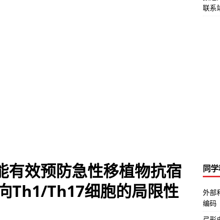
联系站
R未能有效预防急性移植物抗宿
同学
Th1/Th17细胞的局限性
外部
编码
弓形虫