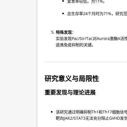
复发率较低，为11%。
总生存率24个月时为71%，研
特殊发现
：

实验发现Pac/Sir/Tac对Aurora
逃逸免疫抑制的关键。
研究意义与局限性
重要发现与理论进展
该研究通过明确抑制Th1和Th17细胞
靶向JAK2/STAT3无法充分阻止GVHD