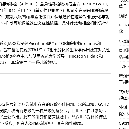
植（AlloHCT）后急性移植物抗宿主病（acute GVHD, 
信号
T细胞1）和Th17（辅助性T细胞17）被证实在aGVHD的病理
胰腺
mTOR（哺乳动物雷帕霉素靶蛋白）信号途径在这些T细胞分化与功
AK2抑制可能调控这些炎症性途径，具体疗效和相应机制仍存在
FTD
化
小鼠
验对JAK2抑制剂Pacritinib联合mTOR抑制剂Sirolimus和
行深入探索，旨在验证其减少Th1/Th17细胞分化的生物学作用及其对急性
星形
itt癌症中心与明尼苏达大学领导，由Joseph Pidala和
活动
GVHD治疗工具箱提供了一系列新数据。
TDP
增强
干/
致幻
神经
K2信号的治疗尝试中存在的疗效不佳问题。众所周知，GVHD
外侧
肤）攻击而导致的一种严峻免疫反应，且IL-6（白介素6）、
促进
中起了重要作用。此前的研究和临床试验中，靶向IL-6受体的疗法
C9o
1和Th17反应，但在人类临床试验中，其有效性较弱。