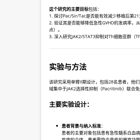
这个研究的主要目标
包括：

1. 探讨Pac/Sir/Tac是否能有效减少移植后第2
2. 验证其是否能够降低急性GVHD的发病率
点）。

3. 深入研究JAK2/STAT3抑制对Th细胞亚群（
实验与方法
该研究采用单臂II期设计，包括28名患者，他
域集中于JAK2选择性抑制（Pacritinib）联合免疫
主要实验设计：
患者背景与纳入标准
：

患者的主要对象包括患有急性髓系白血病
疾病的个体。患者需符合严格的器官功