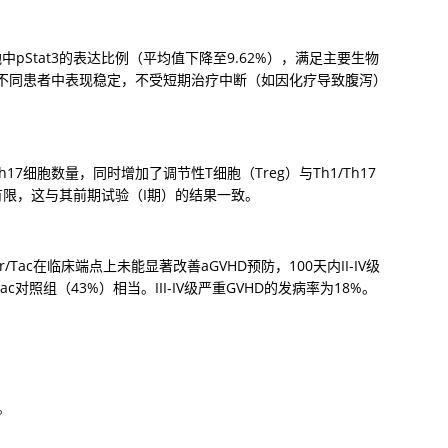
 T细胞中pStat3的表达比例（平均值下降至9.62%），满足主要生物
在不同患者中表现稳定，不受短期治疗中断（如因化疗导致腹泻）
和Th17细胞数量，同时增加了调节性T细胞（Treg）与Th1/Th17
有限，这与其前期试验（I期）的结果一致。
/Tac在临床端点上未能显著改善aGVHD预防，100天内II-IV级
ac对照组（43%）相当。III-IV级严重GVHD的发病率为18%。
。