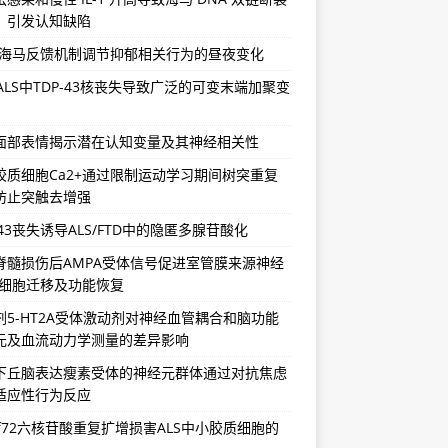
，引发认知缺陷
-海马反馈机制调节抑郁相关行为的昼夜变化
/ALS中TDP-43核丧失导致广泛的可变末端加聚变
面部表情揭示潜在认知变量及其神经相关性
胶质细胞Ca2+通过限制运动学习期间树突重复
防止突触去增强
-43丧失诱导ALS/FTD中的隐匿多腺苷酸化
脊髓损伤后AMPA受体信号促进室管膜来源神经
祖细胞迁移及功能恢复
剂5-HT2A受体激动剂对神经血管耦合和脑功能
元及血流动力学测量的差异影响
下丘脑表达瘦素受体的神经元群体通过对抗焦虑
适应性行为反应
rf72六核苷酸重复扩增损害ALS中小胶质细胞的