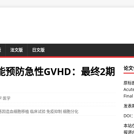
版
法文版
日文版
未能预防急性GVHD：最终2期
论文
原标题：
Acut
Final
学
医学
发表期
基因造血细胞移植
临床试验
免疫抑制
细胞分化
DOI
本站
报道