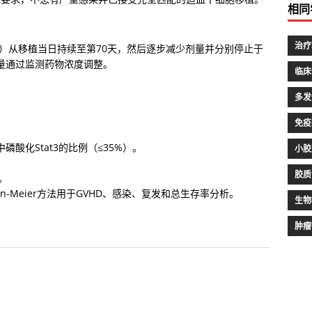
相同
治疗
每日两次）从移植当日持续至第70天，然后逐步减少剂量并分别停止于
us的剂量通过监测药物浓度调整。
临床
多发
免疫
中磷酸化Stat3的比例（≤35%）。
小胶
胶质


an-Meier方法用于GVHD、感染、复发和总生存率分析。
生物
肿瘤