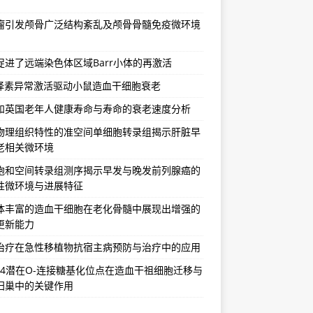
瘤引发颅骨广泛结构紊乱及颅骨骨髓免疫微环境
促进了远端染色体区域Barr小体的再激活
选择素异常激活驱动小鼠造血干细胞衰老
和英国老年人健康寿命与寿命的衰老速度分析
物理组织特性的准空间单细胞转录组揭示肝脏早
老相关微环境
胞和空间转录组测序揭示早发与晚发前列腺癌的
性微环境与进展特征
体丰富的造血干细胞在老化骨髓中展现出增强的
更新能力
治疗在急性移植物抗宿主病预防与治疗中的应用
CR4潜在O-连接糖基化位点在造血干祖细胞迁移与
归巢中的关键作用