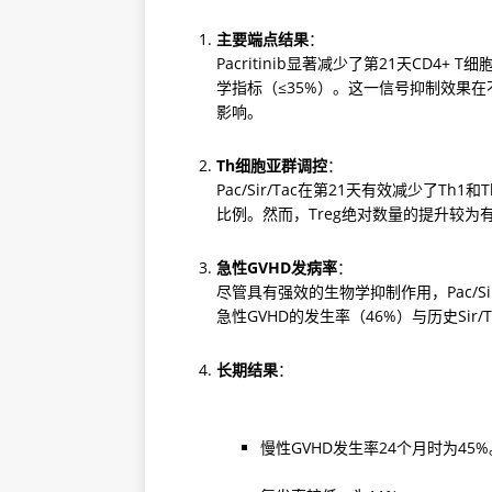
主要端点结果
：

Pacritinib显著减少了第21天CD4+
学指标（≤35%）。这一信号抑制效果
影响。
Th细胞亚群调控
：

Pac/Sir/Tac在第21天有效减少了Th1
比例。然而，Treg绝对数量的提升较为
急性GVHD发病率
：

尽管具有强效的生物学抑制作用，Pac/Sir
急性GVHD的发生率（46%）与历史Sir/T
长期结果
：
慢性GVHD发生率24个月时为45%