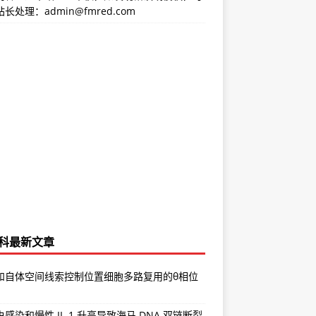
长处理：admin@fmred.com
科最新文章
和自体空间线索控制位置细胞多路复用的θ相位
感染和慢性 IL-1 升高导致海马 DNA 双链断裂