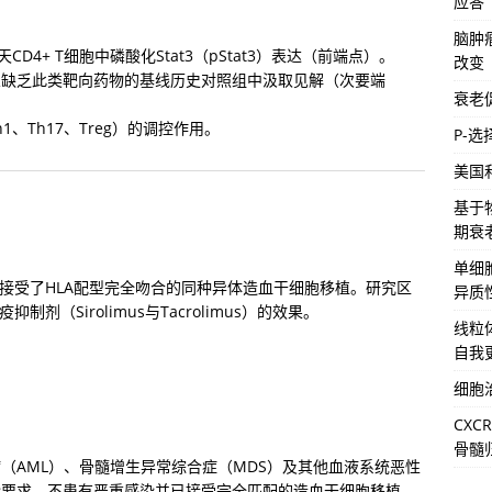
应答
脑肿
1天CD4+ T细胞中磷酸化Stat3（pStat3）表达（前端点）。

改变
，从缺乏此类靶向药物的基线历史对照组中汲取见解（次要端
衰老
Th1、Th17、Treg）的调控作用。
P-
美国
基于
期衰
单细
们接受了HLA配型完全吻合的同种异体造血干细胞移植。研究区
异质
抑制剂（Sirolimus与Tacrolimus）的效果。
线粒
自我
细胞
CX
骨髓
（AML）、骨髓增生异常综合症（MDS）及其他血液系统恶性
能要求，不患有严重感染并已接受完全匹配的造血干细胞移植。