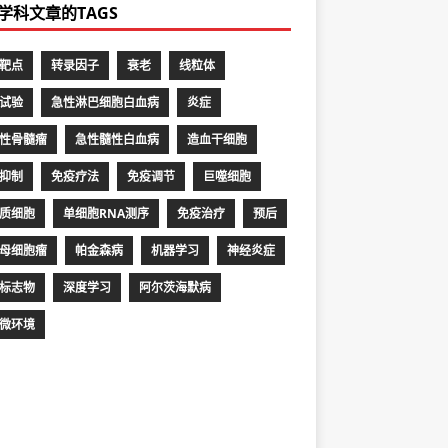
学科文章的TAGS
靶点
转录因子
衰老
线粒体
试验
急性淋巴细胞白血病
炎症
性骨髓瘤
急性髓性白血病
造血干细胞
抑制
免疫疗法
免疫调节
巨噬细胞
质细胞
单细胞RNA测序
免疫治疗
预后
母细胞瘤
帕金森病
机器学习
神经炎症
标志物
深度学习
阿尔茨海默病
微环境