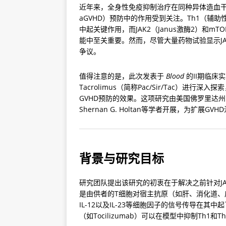
近年来，全身性免疫抑制治疗在同种异体造血干细胞移
aGVHD）预防中的作用受到关注。Th1（辅助性
中起关键作用，而JAK2（Janus激酶2）和
能中至关重要。然而，尽管大量药物试验显示J
争议。
值得注意的是，此次发表于 
Blood
 的II期临床实
Tacrolimus（简称Pac/Sir/Tac）进
GVHD预防的效果。这项研究由美国佛罗里达州Moff
Shernan G. Holtan等学者开展，为扩展
背景与研究目标
研究团队提出该研究的初衷在于解决之前针对JA
是由供者的T细胞对宿主抗原（如肝、消化道、皮
IL-12以及IL-23等细胞因子的信号传导在其
（如Tocilizumab）可以在模型中抑制Th