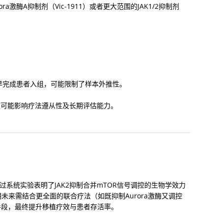
激酶A抑制剂（Vic-1911）或者更大范围的JAK1/2抑制剂
较早完成患者入组，可能限制了样本外推性。
这可能影响疗法遵从性及长期评估能力。
过系统实验表明了JAK2抑制合并mTOR信号调控的生物学效力
未来需结合更全面的联合疗法（如既抑制Aurora激酶又调控
防手段，最终提升移植疗效与患者存活率。