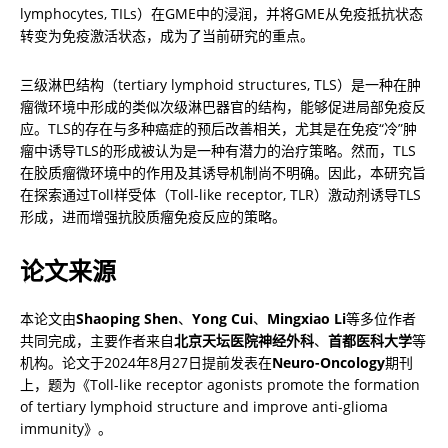
lymphocytes, TILs）在GME中的浸润，并将GME从免疫抵抗状态
转变为免疫激活状态，成为了当前研究的重点。
三级淋巴结构（tertiary lymphoid structures, TLS）是一种在肿
瘤微环境中形成的类似次级淋巴器官的结构，能够促进局部免疫反
应。TLS的存在与多种癌症的预后改善相关，尤其是在免疫“冷”肿
瘤中诱导TLS的形成被认为是一种有潜力的治疗策略。然而，TLS
在胶质瘤微环境中的作用及其诱导机制尚不明确。因此，本研究旨
在探索通过Toll样受体（Toll-like receptor, TLR）激动剂诱导TLS
形成，进而增强抗胶质瘤免疫反应的策略。
论文来源
本论文由
Shaoping Shen
、
Yong Cui
、
Mingxiao Li
等多位作者
共同完成，主要作者来自
北京天坛医院神经外科
、
首都医科大学
等
机构。论文于2024年8月27日提前发表在
Neuro-Oncology
期刊
上，题为《Toll-like receptor agonists promote the formation 
of tertiary lymphoid structure and improve anti-glioma 
immunity》。