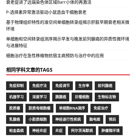
衰老促进了远端染色体区域Barr小体的再激活
P-选择素异常激活驱动小鼠造血干细胞衰老
基于物理组织特性的准空间单细胞转录组揭示肝脏早期衰老相关微
环境
单细胞和空间转录组测序揭示早发与晚发前列腺癌的异质性微环境
与进展特征
细胞治疗在急性移植物抗宿主病预防与治疗中的应用
相同学科文章的TAGS
免疫抑制
免疫疗法
免疫调节
生存率
前列腺癌
机器学习
深度学习
胰腺癌
巨噬细胞
生物标志物
胶质瘤
胶质母细胞瘤
单细胞RNA测序
免疫治疗
乳腺癌
小胶质细胞
神经退行性疾病
脑电图
预后
帕金森病
神经炎症
炎症
阿尔茨海默病
肿瘤微环境