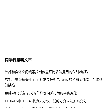
同学科最新文章
外部和自体空间线索控制位置细胞多路复用的θ相位编码
弓形虫感染和慢性 IL-1 升高导致海马 DNA 双链断裂信号，引发认
知缺陷
胰腺-海马反馈机制调节抑郁相关行为的昼夜变化
FTD/ALS中TDP-43核丧失导致广泛的可变末端加聚变化