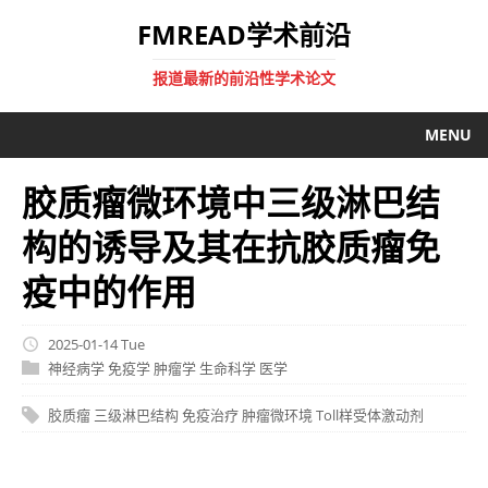
FMREAD学术前沿
报道最新的前沿性学术论文
MENU
胶质瘤微环境中三级淋巴结
构的诱导及其在抗胶质瘤免
疫中的作用
2025-01-14 Tue
神经病学
免疫学
肿瘤学
生命科学
医学
胶质瘤
三级淋巴结构
免疫治疗
肿瘤微环境
Toll样受体激动剂