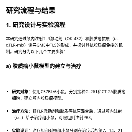
研究流程与结果
1. 研究设计与实验流程
本研究通过颅内注射TLR激动剂（OK-432）和胶质瘤抗原（i.c. 
αTLR-mix）诱导GME中TLS的形成，并探讨其抗胶质瘤免疫的机
制。研究分为以下几个主要步骤：
a) 胶质瘤小鼠模型的建立与治疗
研究对象
：使用C57BL/6小鼠，分别接种GL261和CT-2A胶质瘤
细胞，建立颅内胶质瘤模型。
治疗方法
：将TLR激动剂和胶质瘤抗原混合后，通过颅内注射
（i.c.）给予治疗组小鼠，对照组则注射PBS。
实验设计
：治疗组和对照组小鼠分别在治疗后的第7、14、21