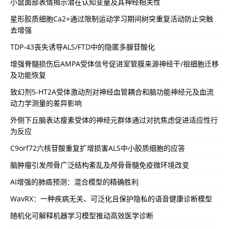
小鼠面部表情揭示潜在认知变量及其神经相关性
星形胶质细胞Ca2+通过限制运动学习期间树突重复活动防止突触
去增强
TDP-43丧失诱导ALS/FTD中的隐匿多腺苷酸化
增强脊髓损伤后AMPA受体信号促进室管膜来源神经干/祖细胞迁移
及功能恢复
致幻剂5-HT2A受体激动剂对神经血管耦合和脑功能神经元及血流
动力学测量的差异影响
外侧下丘脑表达瘦素受体的神经元群体通过对抗焦虑促进适应性行
为反应
C9orf72六核苷酸重复扩增损害ALS中小胶质细胞的应答
脑肿瘤引发颅骨广泛结构紊乱及颅骨骨髓免疫微环境改变
AI增强的肺癌预测：混合模型的精确胜利
WavRX：一种疾病无关、可泛化且保护隐私的语音健康诊断模型
随机化可解释机器学习模型推动高效医学诊断