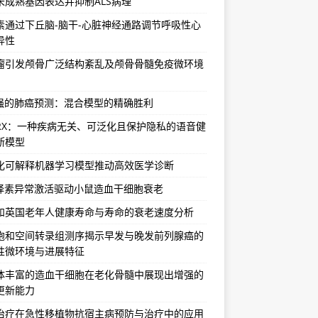
未成熟基因表达并抑制ALS病理
素通过下丘脑-脑干-心脏神经通路调节呼吸性心
异性
瘤引发颅骨广泛结构紊乱及颅骨骨髓免疫微环境
增强的肺癌预测：混合模型的精确胜利
vRX：一种疾病无关、可泛化且保护隐私的语音健
断模型
化可解释机器学习模型推动高效医学诊断
选择素异常激活驱动小鼠造血干细胞衰老
和英国老年人健康寿命与寿命的衰老速度分析
胞和空间转录组测序揭示早发与晚发前列腺癌的
性微环境与进展特征
体丰富的造血干细胞在老化骨髓中展现出增强的
更新能力
治疗在急性移植物抗宿主病预防与治疗中的应用