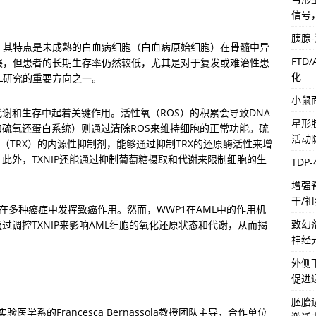
信号
胰腺
，其特点是未成熟的白血病细胞（白血病原始细胞）在骨髓中异
FTD
展，但患者的长期生存率仍然较低，尤其是对于复发或难治性患
化
L研究的重要方向之一。
小鼠
在细胞代谢和生存中起着关键作用。活性氧（ROS）的积累会导致DNA
星形
硫氧还蛋白系统）则通过清除ROS来维持细胞的正常功能。硫
活动
白（TRX）的内源性抑制剂，能够通过抑制TRX的还原酶活性来增
此外，TXNIP还能通过抑制葡萄糖摄取和代谢来限制细胞的生
TDP
增强
干/
明在多种癌症中发挥致癌作用。然而，WWP1在AML中的作用机
致幻
过调控TXNIP来影响AML细胞的氧化还原状态和代谢，从而揭
神经
外侧
促进
胚胎
验医学系的Francesca Bernassola教授团队主导，合作单位