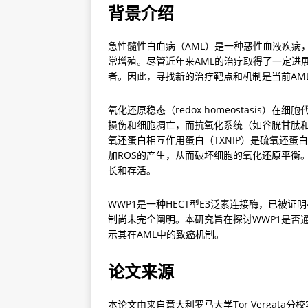
背景介绍
急性髓性白血病（AML）是一种恶性血液疾病
常增殖。尽管近年来AML的治疗取得了一定进
者。因此，寻找新的治疗靶点和机制是当前AM
氧化还原稳态（redox homeostasis）
损伤和细胞凋亡，而抗氧化系统（如谷胱甘肽和
氧还蛋白相互作用蛋白（TXNIP）是硫氧还蛋
加ROS的产生，从而破坏细胞的氧化还原平衡。
长和存活。
WWP1是一种HECT型E3泛素连接酶，已被证
制尚未完全阐明。本研究旨在探讨WWP1是否通
示其在AML中的致癌机制。
论文来源
本论文由来自意大利罗马大学Tor Vergata分校实