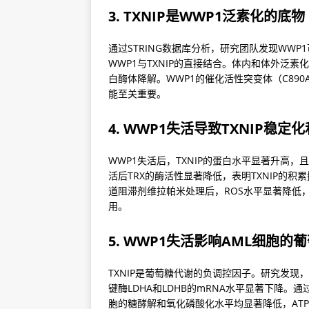
3. TXNIP是WWP1泛素化的底物
通过STRING数据库分析，研究团队发现WWP
WWP1与TXNIP的直接结合。体内和体外泛素化
白酶体降解。WWP1的催化活性突变体（C890
能至关重要。
4. WWP1失活导致TXNIP稳定
WWP1失活后，TXNIP的蛋白水平显著升高
活后TRX的酶活性显著降低，表明TXNIP的积累抑
道阻滞剂维拉帕米处理后，ROS水平显著降低，
用。
5. WWP1失活影响AML细胞的
TXNIP是葡萄糖代谢的负调控因子。研究发现，
键酶LDHA和LDHB的mRNA水平显著下降。通
胞的糖酵解和氧化磷酸化水平均显著降低，ATP