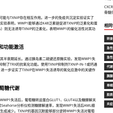
CX
骨髓
1可能与TXNIP存在相互作用。进一步的免疫共沉淀实验证实了
实验表明，WWP1能够通过K48泛素链促进TXNIP的泛素化和蛋
相同
A）则无法诱导TXNIP的泛素化，表明WWP1的催化活性对其功
转录
化和功能激活
急性
急性
，且其半衰期延长。通过胰岛素二硫键还原酶实验，发现WWP1失
制了TRX的抗氧化功能。使用TXNIP抑制剂TXNIP-IN-1或钙通
代谢
进一步证实了TXNIP在WWP1失活诱导的氧化应激中的关键作
胰腺
单细
葡萄糖代谢
胶质
WWP1失活后，葡萄糖转运蛋白GLUT1、GLUT4以及糖酵解关
炎症
过Seahorse分析仪检测糖酵解速率，发现WWP1失活后AML细
生成减少。TXNIP的基因沉默能够部分逆转WWP1失活对葡萄