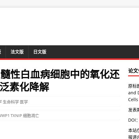
版
法文版
日文版
性髓性白血病细胞中的氧化还
论文
的泛素化降解
原标题：
and 
Cells
学
生命科学
医学
发表期
WWP1
TXNIP
细胞凋亡
DOI
本站
报道