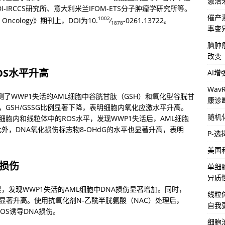
激活
IRCCS研究所、意大利米兰IFOM-ETS分子肿瘤学研究所等。
催产
1002
Oncology》期刊上，DOI为10.
⁄
-0261.13722。
1878
率变
脑肿
改变
OS水平升高
AI
Wa
测了WWP1失活的AML细胞中谷胱甘肽（GSH）和氧化型谷胱甘
康诊
，GSH/GSSG比例显著下降，表明细胞内氧化应激水平升高。
随机
检测细胞内和线粒体中的ROS水平，发现WWP1失活后，AML细胞
外，DNA氧化损伤标志物8-OHdG的水平也显著升高，表明
P-
美国
A损伤
单细
异质
链断裂，发现WWP1失活的AML细胞中DNA损伤显著增加。同时，
线粒
平也显著升高。使用抗氧化剂N-乙酰半胱氨酸（NAC）处理后，
自我
OS诱导DNA损伤。
细胞