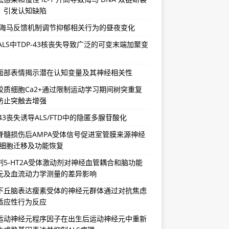
，引发认知缺陷
-海马反馈机制调节抑郁相关行为的昼夜变化
/ALS中TDP-43核丧失导致广泛的可变末端加聚变
面部表情揭示潜在认知变量及其神经相关性
胶质细胞Ca2+通过限制运动学习期间树突重复
防止突触去增强
-43丧失诱导ALS/FTD中的隐匿多腺苷酸化
脊髓损伤后AMPA受体信号促进室管膜来源神经
祖细胞迁移及功能恢复
剂5-HT2A受体激动剂对神经血管耦合和脑功能
元及血流动力学测量的差异影响
下丘脑表达瘦素受体的神经元群体通过对抗焦虑
适应性行为反应
运动神经元程序因子在出生后运动神经元中重新