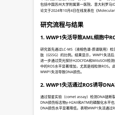
包括中国苏州大学附属第一医院、意大利罗马IDI-
论文于2024年10月4日在线发表在《Molecular 
研究流程与结果
1. WWP1失活导致AML细胞中R
研究首先通过LC-MS（液相色谱-质谱联用）检
肽（GSSG）的比例。结果显示，WWP1失活后
进一步通过荧光探针H2DCFDA和MitoSOX
中的ROS水平显著增加，尤其是线粒体ROS。此
WWP1失活导致DNA损伤。
2. WWP1失活通过ROS诱导DN
通过彗星实验（comet assay）检测DNA
DNA损伤标志物γ-H2AX和ATM的磷酸化水
DNA损伤水平显著降低，表明WWP1失活通过R