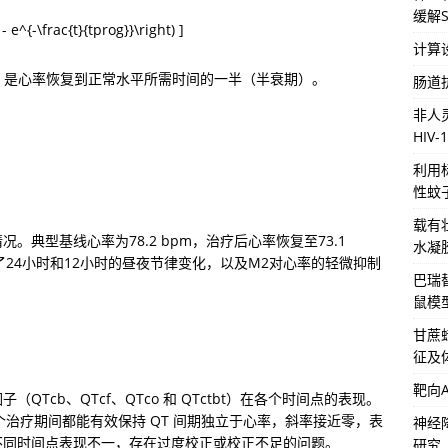
缓解S
 - e^{-\frac{t}{tprog}}\right) ]
计算
prog ) 是心率恢复到正常水平所需时间的一半（半衰期）。
肠道
非人
HIV
利用
性蚊
载有
典型基线心率为78.2 bpm，治疗后心率恢复至73.1 
水凝
到了24小时和12小时的昼夜节律变化，以及M2对心率的轻微抑制
巴瑞
鼠模
甘蔗
征及
靶向
Tcb、QTcf、QTco 和 QTctbt）在各个时间点的表现。
整个治疗期间都能有效保持 QT 间期独立于心率，斜率接近零，表
神经降
不同时间点表现不一，存在过度校正或校正不足的问题。
研究