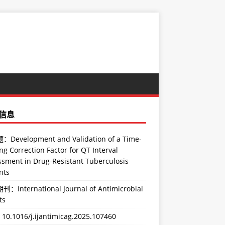
信息
Development and Validation of a Time-
ng Correction Factor for QT Interval
ssment in Drug-Resistant Tuberculosis
nts
：International Journal of Antimicrobial
ts
：
10.1016/j.ijantimicag.2025.107460