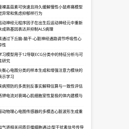
量裸盖菇素可快速且持久缓解慢性小鼠疼痛模型
觉异常和焦虑抑郁样行为
运动神经元程序因子在出生后运动神经元中重新
未成熟基因表达并抑制ALS病理
素通过下丘脑-脑干-心脏神经通路调节呼吸性心
异性
学习模型用于12导联ECG分类中的特征分析与可
性研究
失衡心电图分类的样本生成和增强注意力模块的
表示学习
疾病预防的多类别反事实解释估算与一致性评估
活钾电流对衰竭心肌细胞室性复极的体内建模与
振动物理心电图传感器的多模态心脏波形生成重
和气道相关间质巨噬细胞通过I型干扰素信号传导