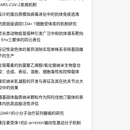
ARS-CoV-2发病机制
设计的蛋白质模拟病毒进化中的抗体免疫逃逸
抗原层级调控CD4+ T细胞受体库的机制研究
灵长类动物疫苗接种引发广泛中和抗体谱系靶向
-1 Env三聚体的四元表位
标记性染色体的差异消除实现单株系非转基因雄
子的生产
壮观霉素的抗菌聚乙烯醇/氧化银纳米生物复合
胶：合成、表征、溶胀、细胞毒性和控释载体
替尼纳米乳凝胶的开发与表征及其在抗关节炎大
型中的效果
蜡基固体脂质纳米颗粒作为阿托伐他汀载体的表
体内抗高血脂活性评估
ADAR1的小分子治疗前列腺癌的研究
压素受体1的β-arrestin偏向性激动分子机制