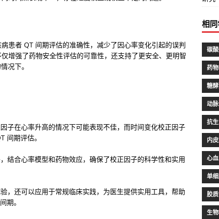
相同
病患者 QT 间期评估的准确性，减少了因心率变化引起的误判
碳酸
不仅增强了药物安全性评估的可靠性，还支持了更安全、更明智
的情况下。
药物
糖酵
动脉
抗生
正因子在心率升高的情况下可能表现不佳，而时间变化校正因子
T 间期评估。
内皮
心血
子，结合心率模型和药物效应，确保了校正因子的科学性和实用
单细
试验，还可以应用于常规临床实践，为医生提供实用工具，帮助
胶质
 间期。
生物