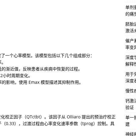
单剂
的痛
胚胎
激活
催产
率变
了一个心率模型。该模型包括以下几个组成部分：

深度
。

解释
的渐近值，反映患者从疾病中恢复的过程。

用于
2小时周期变化。

深度
率的影响，使用 Emax 模型描述其抑制作用。
慢性
钙激
验证
因子（QTctbt）。该因子从 Olliaro 提出的预治疗校正
单一
子（0.33），过渡过程由心率变化速率参数（tprog）控制。具
建
神经