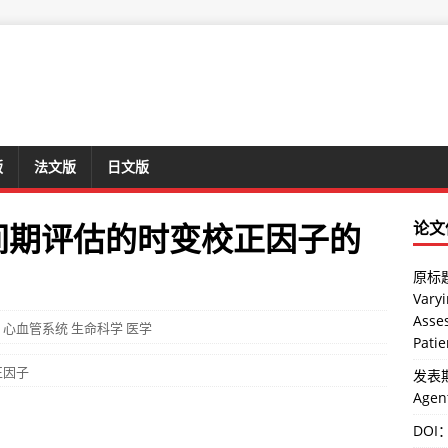
版
法文版
日文版
间期评估的时变校正因子的
论文
原标题：
Varyi
Asse
心血管系统
生命科学
医学
Patie
正因子
发表期刊
Agen
DOI