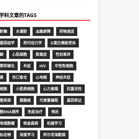
学科文章的TAGS
酐酶
水凝胶
血脑屏障
药物递送
基因组学
药代动力学
G蛋白偶联受体
解
心肌细胞
脓毒症
性别差异
粥样硬化
炎症
HIV
中性粒细胞
素
伤口愈合
心电图
神经炎症
细胞
小胶质细胞
心力衰竭
抗菌活性
管疾病
胰腺癌
代谢重编程
基因表达
胞RNA测序
免疫治疗
预后
母细胞瘤
帕金森病
机器学习
标志物
深度学习
阿尔茨海默病