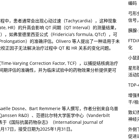
编码
弓形虫
信号
）的过程中，患者通常会出现心动过速（Tachycardia），这种现象
, HR）的升高会影响 QT 间期（QT Interval）的测量结果，
胰腺
s），如弗里德里西亚公式（Fridericia’s formula, QTcf），可
FTD
olongation）的准确评估。Olivero 等人提出了一种适用于未
化
正因子无法解决治疗过程中 QT 和 HR 关系的变化问题。
小鼠
rying Correction Factor, TCF），以捕捉结核病治疗
星形
QT 间期评估的准确性，并为临床试验中的药物效果分析提供更可
活动
TDP
增强
干/
e-Gaëlle Dosne、Bart Remmerie 等人撰写，作者分别来自乌普
致幻
（Janssen R&D）、范德比尔特大学医学中心（Vanderbilt 
神经
表于《国际抗菌药物杂志》（International Journal of 
24年5月17日，接受日期为2025年1月31日。
外侧
促进