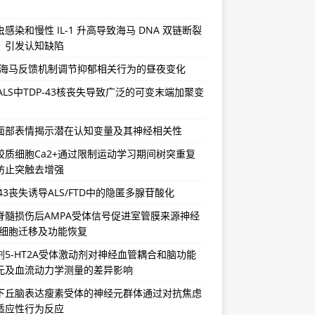
感染和慢性 IL-1 升高导致海马 DNA 双链断裂
，引发认知缺陷
-海马反馈机制调节抑郁相关行为的昼夜变化
/ALS中TDP-43核丧失导致广泛的可变末端加聚变
面部表情揭示潜在认知变量及其神经相关性
胶质细胞Ca2+通过限制运动学习期间树突重复
防止突触去增强
-43丧失诱导ALS/FTD中的隐匿多腺苷酸化
脊髓损伤后AMPA受体信号促进室管膜来源神经
祖细胞迁移及功能恢复
剂5-HT2A受体激动剂对神经血管耦合和脑功能
元及血流动力学测量的差异影响
下丘脑表达瘦素受体的神经元群体通过对抗焦虑
适应性行为反应