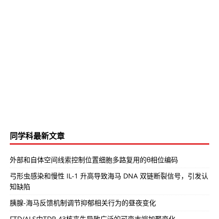
同学科最新文章
外部和自体空间线索控制位置细胞多路复用的θ相位编码
弓形虫感染和慢性 IL-1 升高导致海马 DNA 双链断裂信号，引发认
知缺陷
胰腺-海马反馈机制调节抑郁相关行为的昼夜变化
FTD/ALS中TDP-43核丧失导致广泛的可变末端加聚变化