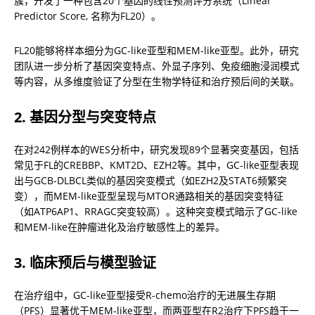
簇，开发了一种包含20个基因的线性预测评分系统（Linear 
Predictor Score, 名称为FL20）。
FL20能够将样本细分为GC-like亚型和MEM-like亚型。此外，研究
团队进一步分析了基因突变特点、外显子序列、免疫细胞浸润模式
等内容，从多维度验证了分型在生物学特征和治疗预后间的关联。
2. 基因分型与突变特点
在对242例样本的WES分析中，研究发现89个显著突变基因，包括
常见于FL的CREBBP、KMT2D、EZH2等。其中，GC-like亚型表现
出与GCB-DLBCL类似的基因突变模式（如EZH2及STAT6频繁突
变），而MEM-like亚型呈现与MTOR通路相关的基因突变特征
（如ATP6AP1、RRAGC突变较高）。这种突变模式暗示了GC-like
和MEM-like在肿瘤进化及治疗敏感性上的差异。
3. 临床预后与模型验证
在治疗组中，GC-like亚型接受R-chemo治疗的无进展生存期
（PFS）显著优于MEM-like亚型，而两亚型在R2治疗下PFS趋于一