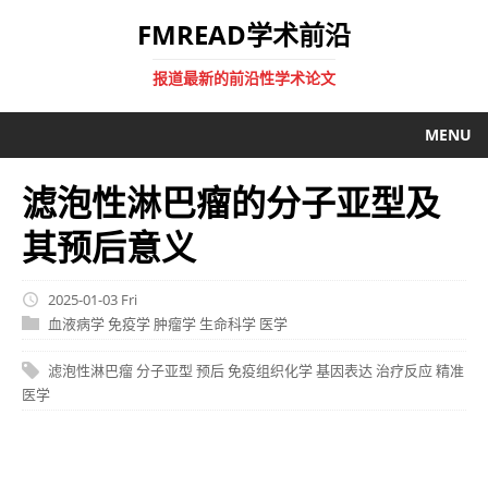
FMREAD学术前沿
报道最新的前沿性学术论文
MENU
滤泡性淋巴瘤的分子亚型及
其预后意义
2025-01-03 Fri
血液病学
免疫学
肿瘤学
生命科学
医学
滤泡性淋巴瘤
分子亚型
预后
免疫组织化学
基因表达
治疗反应
精准
医学