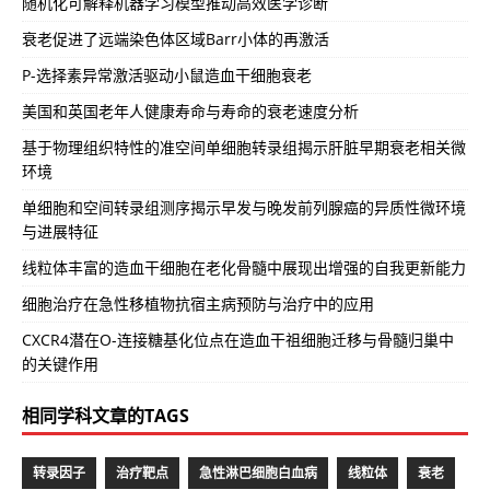
随机化可解释机器学习模型推动高效医学诊断
衰老促进了远端染色体区域Barr小体的再激活
P-选择素异常激活驱动小鼠造血干细胞衰老
美国和英国老年人健康寿命与寿命的衰老速度分析
基于物理组织特性的准空间单细胞转录组揭示肝脏早期衰老相关微
环境
单细胞和空间转录组测序揭示早发与晚发前列腺癌的异质性微环境
与进展特征
线粒体丰富的造血干细胞在老化骨髓中展现出增强的自我更新能力
细胞治疗在急性移植物抗宿主病预防与治疗中的应用
CXCR4潜在O-连接糖基化位点在造血干祖细胞迁移与骨髓归巢中
的关键作用
相同学科文章的TAGS
转录因子
治疗靶点
急性淋巴细胞白血病
线粒体
衰老