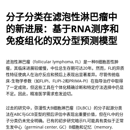
分子分类在滤泡性淋巴瘤中
的新进展：基于RNA测序和
免疫组化的双分型预测模型
滤泡性淋巴瘤（follicular lymphoma, FL）是一种B细胞恶性肿
瘤，其临床进展较缓慢，中位总生存期可达20年。然而，FL的异质
性特征使病人在治疗反应和预后上表现出显著差异。尽管传统临
床-生物学参数（如FLIPI、FLIPI-2和PRIMA-PI）在指导治疗中取得
了一定成效，但这些工具在个体化精确诊断和特定疗法选择中仍显
不足。因此，精准医学需求愈发迫切。
过去的研究中，弥漫性大B细胞淋巴瘤（DLBCL）的分子起源分类
法在ABC与GCB亚型的预后评估中表现出重要价值，但在FL中的分
子分类仍未完全明确。已有的初步研究暗示FL可能具有类似于正常
生发中心（germinal center, GC）B细胞和记忆（memory, 