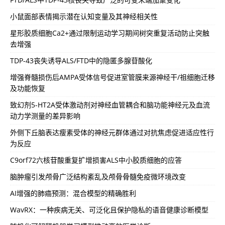
小鼠面部表情揭示潜在认知变量及其神经相关性
星形胶质细胞Ca2+通过限制运动学习期间树突重复活动防止突触
去增强
TDP-43丧失诱导ALS/FTD中的隐匿多腺苷酸化
增强脊髓损伤后AMPA受体信号促进室管膜来源神经干/祖细胞迁移
及功能恢复
致幻剂5-HT2A受体激动剂对神经血管耦合和脑功能神经元及血流
动力学测量的差异影响
外侧下丘脑表达瘦素受体的神经元群体通过对抗焦虑促进适应性行
为反应
C9orf72六核苷酸重复扩增损害ALS中小胶质细胞的应答
脑肿瘤引发颅骨广泛结构紊乱及颅骨骨髓免疫微环境改变
AI增强的肺癌预测：混合模型的精确胜利
WavRX：一种疾病无关、可泛化且保护隐私的语音健康诊断模型