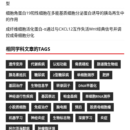
型
细胞角蛋白19阳性细胞在多能基质细胞分泌蛋白诱导的胰岛再生中
的作用
成纤维细胞活化蛋白-α通过与CXCL12互作失活Wnt经典信号并调
控成骨细胞分化
相同学科文章的TAGS
遗传变异
代谢疾病
认知功能
骨质疏松
肠道微生物组
胰岛素抵抗
糖尿病
2型糖尿病
单细胞测序
肥胖
基因治疗
生物信息学
转录因子
DNA甲基化
神经退行性疾病
基因表达
帕金森病
单细胞RNA测序
小胶质细胞
免疫治疗
脑电图
预后
胶质母细胞瘤
机器学习
神经炎症
生物标志物
深度学习
炎症
阿尔茨海默病
肿瘤微环境