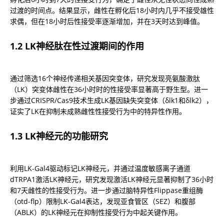
过渡的时间点。结果显示，雌性在孵化后18小时内几乎不接受雄性
求偶，但在18小时后性接受率逐渐增加，并在3天时达到峰值。
1.2 LK神经肽在性过渡期间的作用
通过筛选16个神经传递相关基因突变体，研究发现亮氨酸激肽
（LK）突变体雌性在36小时时的性接受率显著高于野生型。进一
步通过CRISPR/Cas9技术生成LK基因缺失突变体（δlk1和δlk2），
证实了LK在抑制未成熟雌性性接受行为中的特异性作用。
1.3 LK神经元的功能研究
利用LK-Gal4驱动标记LK神经元，并通过温度敏感离子通道
dTRPA1激活LK神经元，研究发现激活LK神经元显著抑制了36小时
和7天雌性的性接受行为。进一步通过脑特异性Flippase重组酶
（otd-flp）限制LK-Gal4表达，发现亚食管区（SEZ）和腹部
（ABLK）的LK神经元在抑制性接受行为中起关键作用。