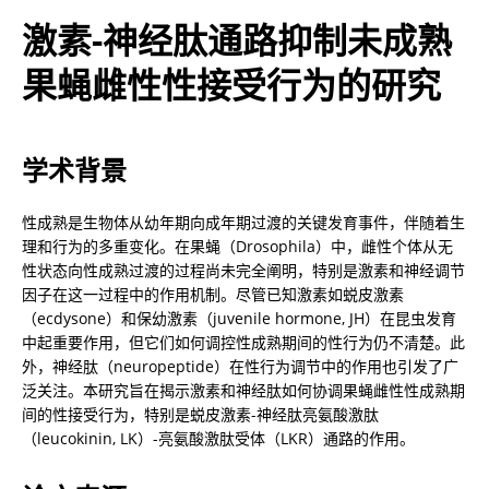
激素-神经肽通路抑制未成熟
果蝇雌性性接受行为的研究
学术背景
性成熟是生物体从幼年期向成年期过渡的关键发育事件，伴随着生
理和行为的多重变化。在果蝇（Drosophila）中，雌性个体从无
性状态向性成熟过渡的过程尚未完全阐明，特别是激素和神经调节
因子在这一过程中的作用机制。尽管已知激素如蜕皮激素
（ecdysone）和保幼激素（juvenile hormone, JH）在昆虫发育
中起重要作用，但它们如何调控性成熟期间的性行为仍不清楚。此
外，神经肽（neuropeptide）在性行为调节中的作用也引发了广
泛关注。本研究旨在揭示激素和神经肽如何协调果蝇雌性性成熟期
间的性接受行为，特别是蜕皮激素-神经肽亮氨酸激肽
（leucokinin, LK）-亮氨酸激肽受体（LKR）通路的作用。