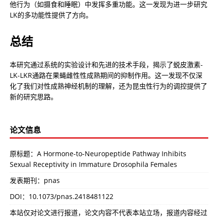
他行为（如摄食和睡眠）中发挥多重功能。这一发现为进一步研究
LK的多功能性提供了方向。
总结
本研究通过系统的实验设计和先进的技术手段，揭示了蜕皮激素-
LK-LKR通路在果蝇雌性性成熟期间的抑制作用。这一发现不仅深
化了我们对性成熟神经机制的理解，还为昆虫性行为的调控提供了
新的研究思路。
论文信息
原标题：A Hormone-to-Neuropeptide Pathway Inhibits
Sexual Receptivity in Immature Drosophila Females
发表期刊：pnas
DOI：
10.1073/pnas.2418481122
本站仅对论文进行报道，论文内容不代表本站立场，报道内容经过