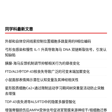
同学科最新文章
外部和自体空间线索控制位置细胞多路复用的θ相位编码
弓形虫感染和慢性 IL-1 升高导致海马 DNA 双链断裂信号，引发认
知缺陷
胰腺-海马反馈机制调节抑郁相关行为的昼夜变化
FTD/ALS中TDP-43核丧失导致广泛的可变末端加聚变化
小鼠面部表情揭示潜在认知变量及其神经相关性
星形胶质细胞Ca2+通过限制运动学习期间树突重复活动防止突触
去增强
TDP-43丧失诱导ALS/FTD中的隐匿多腺苷酸化
增强脊髓损伤后AMPA受体信号促进室管膜来源神经干/祖细胞迁移