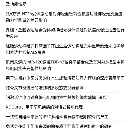
及功能恢复
致幻剂5-HT2A受体激动剂对神经血管耦合和脑功能神经元及血流
动力学测量的差异影响
外侧下丘脑表达瘦素受体的神经元群体通过对抗焦虑促进适应性行
为反应
胚胎运动神经元程序因子在出生后运动神经元中重新激活未成熟基
因表达并抑制ALS病理
肌肉来源的miR-126调控TDP-43轴突局部合成及其对ALS模型中神
经肌肉接头完整性的影响
用于失衡心电图分类的样本生成和增强注意力模块的深度表示学习
膝骨关节炎进展的端到端多模态变换器预测
钙激活钾电流对衰竭心肌细胞室性复极的体内建模与验证
RDGuru：用于罕见疾病的对话式智能代理
一致性自组织来源的iPSC多组织类器官中透明软骨的产生
兔诱导多能干细胞来源的间充质干细胞促进创伤愈合的研究