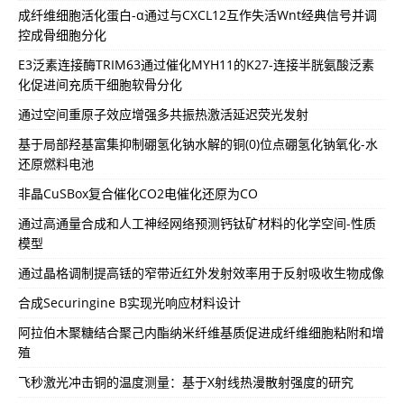
成纤维细胞活化蛋白-α通过与CXCL12互作失活Wnt经典信号并调
控成骨细胞分化
E3泛素连接酶TRIM63通过催化MYH11的K27-连接半胱氨酸泛素
化促进间充质干细胞软骨分化
通过空间重原子效应增强多共振热激活延迟荧光发射
基于局部羟基富集抑制硼氢化钠水解的铜(0)位点硼氢化钠氧化-水
还原燃料电池
非晶CuSBox复合催化CO2电催化还原为CO
通过高通量合成和人工神经网络预测钙钛矿材料的化学空间-性质
模型
通过晶格调制提高铥的窄带近红外发射效率用于反射吸收生物成像
合成Securingine B实现光响应材料设计
阿拉伯木聚糖结合聚己内酯纳米纤维基质促进成纤维细胞粘附和增
殖
飞秒激光冲击铜的温度测量：基于X射线热漫散射强度的研究