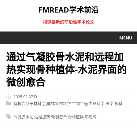
FMREAD学术前沿
报道最新的前沿性学术论文
MENU
通过气凝胶骨水泥和远程加
热实现骨种植体-水泥界面的
微创愈合
2025-02-07 Fri
有机高分子材料
金属材料
材料学
生物工程
生命科学
医学
骨科
气凝胶水泥
远程加热
微创愈合
骨种植体
热绝缘