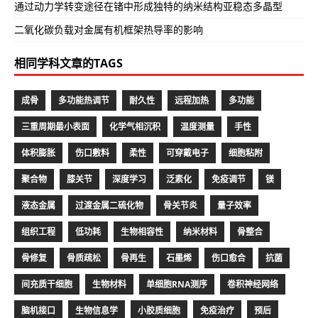
通过动力学转变途径在锗中形成独特的纳米结构亚稳态多晶型
二氧化碳负载对金属有机框架热导率的影响
相同学科文章的TAGS
成骨
多功能热调节
耐久性
远程加热
多功能
三重周期最小表面
化学气相沉积
温度测量
手性
体积膨胀
伤口敷料
柔性
可穿戴电子
细胞粘附
聚合物
膝关节
深度学习
泛素化
免疫调节
镁
液态金属
过渡金属二硫化物
骨关节炎
量子效率
组织工程
低功耗
生物相容性
纳米材料
骨整合
骨修复
骨质疏松
骨再生
石墨烯
伤口愈合
抗菌
间充质干细胞
生物材料
单细胞RNA测序
卷积神经网络
脑机接口
生物信息学
小胶质细胞
免疫治疗
预后