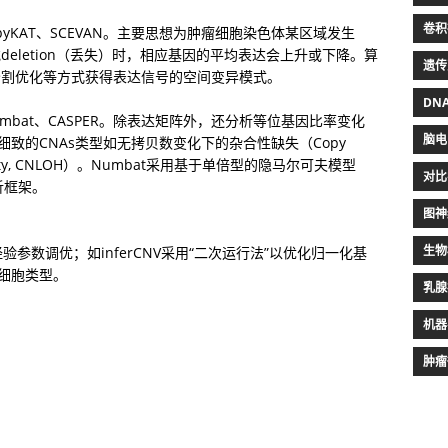
卷积
CopyKAT、SCEVAN。主要思想为肿瘤细胞染色体某区域发生
n（增益）或deletion（丢失）时，相应基因的平均表达会上升或下降。算
遗传
分割优化等方式获得表达信号的空间变异模式。
DN
umbat、CASPER。除表达矩阵外，还分析等位基因比率变化
脑电
效识别更细致的CNAs类型如无拷贝数变化下的杂合性缺失（Copy 
rozygosity, CNLOH）。Numbat采用基于单倍型的隐马尔可夫模型
对比
析框架。
图神
生物
参数调优；如inferCNV采用“二次运行法”以优化归一化基
考细胞类型。
乳腺
机器
肿瘤