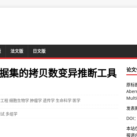
版
法文版
日文版
据集的拷贝数变异推断工具
论文
原标题
Aberr
Mult
物工程
细胞生物学
肿瘤学
遗传学
生命科学
医学
发表期刊
测试
多组学
DOI
本站
报道