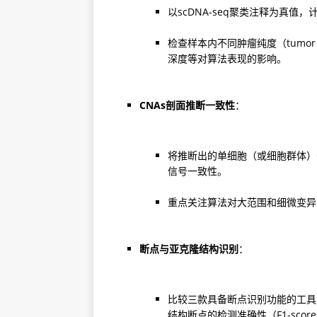
以scDNA-seq聚类注释为真值
检查样本内不同肿瘤纯度（tumor
深度等对算法表现的影响。
CNAs剖面推断一致性
：
将推断出的单细胞（或细胞群体）
信号一致性。
重点关注算法对大范围和细微变异
断点与亚克隆结构识别
：
比较三款具备断点识别功能的工具（i
结构断点的检测准确性（F1-sco