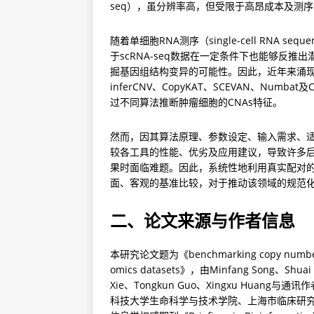
seq），虽分辨率高，但受限于高昂成本及测
随着单细胞RNA测序（single-cell RNA se
于scRNA-seq数据在一定条件下也能够反
掘基因组结构变异的可能性。因此，近年来涌现出多
inferCNV、CopyKAT、SCEVAN、Nu
过不同算法推断肿瘤细胞的CNAs特征。
然而，因其算法原理、参数设定、输入需求、
较各工具的性能、优劣及应用建议，导致许多
果时面临难题。因此，系统性地利用真实配对的
面、客观的基准比较，对于推动该领域的规范
二、论文来源与作者信息
本研究论文题为《benchmarking copy number aberr
omics datasets》，由Minfang Song、Shua
Xie、Tongkun Guo、Xingxu Huan
科技大学生命科学与技术学院、上海市临床研