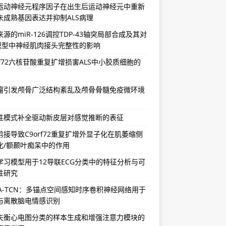
运动神经元程序因子在出生后运动神经元中重新
未成熟基因表达并抑制ALS病理
源的miR-126调控TDP-43轴突局部合成及其对
S模型中神经肌肉接头完整性的影响
rf72六核苷酸重复扩增损害ALS中小胶质细胞的
瘤引发颅骨广泛结构紊乱及颅骨骨髓免疫微环境
性模式补全驱动新皮层对感觉推断的表征
剪接导致C9orf72重复扩增外显子化在肌萎缩侧
化/额颞叶痴呆中的作用
学习模型用于12导联ECG分类中的特征分析与可
性研究
SA-TCN：多锚点空间感知时序卷积神经网络用于
与离散脑电情感识别
失衡心电图分类的样本生成和增强注意力模块的