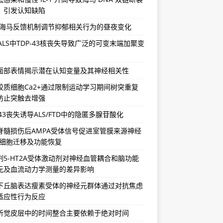
，引发认知缺陷
-海马反馈机制调节抑郁相关行为的昼夜变化
/ALS中TDP-43核丧失导致广泛的可变末端加聚变
面部表情揭示潜在认知变量及其神经相关性
胶质细胞Ca2+通过限制运动学习期间树突重复
防止突触去增强
-43丧失诱导ALS/FTD中的隐匿多腺苷酸化
脊髓损伤后AMPA受体信号促进室管膜来源神经
祖细胞迁移及功能恢复
剂5-HT2A受体激动剂对神经血管耦合和脑功能
元及血流动力学测量的差异影响
下丘脑表达瘦素受体的神经元群体通过对抗焦虑
适应性行为反应
听觉皮层中的时间整合主要依赖于绝对时间