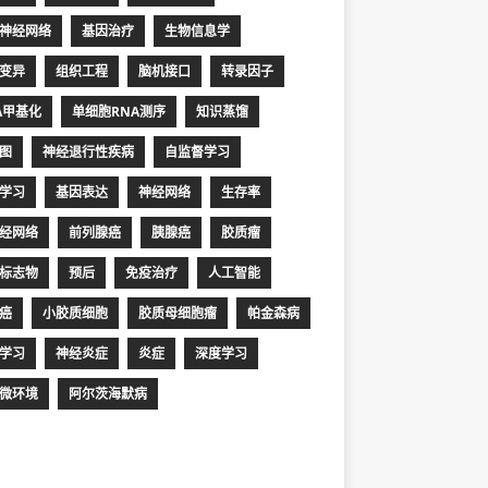
神经网络
基因治疗
生物信息学
变异
组织工程
脑机接口
转录因子
A甲基化
单细胞RNA测序
知识蒸馏
图
神经退行性疾病
自监督学习
学习
基因表达
神经网络
生存率
经网络
前列腺癌
胰腺癌
胶质瘤
标志物
预后
免疫治疗
人工智能
癌
小胶质细胞
胶质母细胞瘤
帕金森病
学习
神经炎症
炎症
深度学习
微环境
阿尔茨海默病