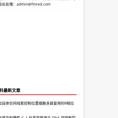
长处理：admin@fmred.com
科最新文章
和自体空间线索控制位置细胞多路复用的θ相位
感染和慢性 IL-1 升高导致海马 DNA 双链断裂