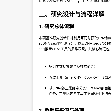
信息学权威期刊《Briefings in Bioinformat
三、研究设计与流程详解
1. 研究总体流程
本项基准研究创新性地利用可同时获取DNA和RN
scDNA-seq平行测序），以scDNA-seq定
seq推断CNAs工具的多维表现，其核心流程包
多组学数据集整合及样本筛选；
五款工具（inferCNV、CopyKAT、S
基于“肿瘤/正常细胞分类”、“CNAs剖
任务，定量比较各工具在不同条件下的
2. 数据集来源与处理