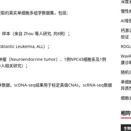
深度
慢性
获取的真实单细胞多组学数据集，包括：
AI
钙激
CRC）样本（来自 Zhou 等人研究, 共8例）；
验证
RD
stic Leukemia, ALL）；
Wa
Neuroendocrine tumor）、1例NPC43细胞系及1例
康诊
i 等人相关研究）；
随机
单细
，scDNA-seq结果用于标定真值CNAs，scRNA-seq数据
异质
细胞
相同
生物