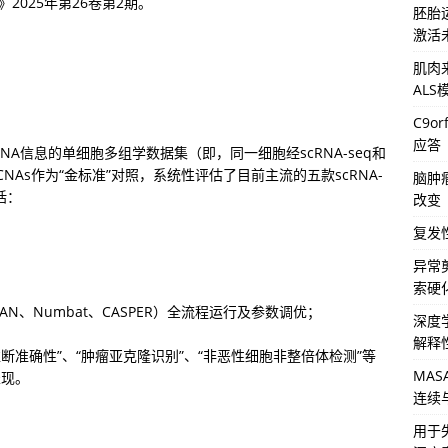
ics》2025年第26卷第2期。
胚胎
激活
肌肉来
AL
C9o
应答
A信息的单细胞多组学数据集（即，同一细胞经scRNA-seq和
义的CNAs作为“金标准”对照，系统性评估了目前主流的五款scRNA-
脑肿
括：
改变
复发
异常
索硬
CEVAN、Numbat、CASPER）全流程运行及参数调优；
深度
解释
面推断准确性”、“肿瘤亚克隆识别”、“非恶性细胞非整倍体检测”等
MA
表现。
连续
用于