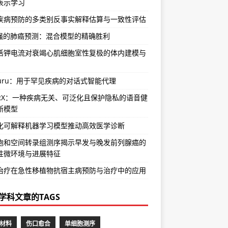
表示学习
疾病预防的多类别反事实解释估算与一致性评估
增强的肺癌预测：混合模型的精确胜利
活钾电流对衰竭心肌细胞室性复极的体内建模与
Guru：用于罕见疾病的对话式智能代理
vRX：一种疾病无关、可泛化且保护隐私的语音健
断模型
化可解释机器学习模型推动高效医学诊断
胞和空间转录组测序揭示早发与晚发前列腺癌的
性微环境与进展特征
治疗在急性移植物抗宿主病预防与治疗中的应用
学科文章的TAGS
材料
伤口愈合
单细胞测序