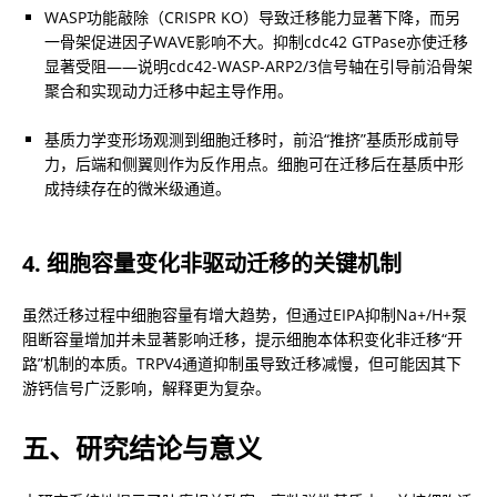
WASP功能敲除（CRISPR KO）导致迁移能力显著下降，而另
一骨架促进因子WAVE影响不大。抑制cdc42 GTPase亦使迁移
显著受阻——说明cdc42-WASP-ARP2/3信号轴在引导前沿骨架
聚合和实现动力迁移中起主导作用。
基质力学变形场观测到细胞迁移时，前沿“推挤”基质形成前导
力，后端和侧翼则作为反作用点。细胞可在迁移后在基质中形
成持续存在的微米级通道。
4. 细胞容量变化非驱动迁移的关键机制
虽然迁移过程中细胞容量有增大趋势，但通过EIPA抑制Na+/H+泵
阻断容量增加并未显著影响迁移，提示细胞本体积变化非迁移“开
路”机制的本质。TRPV4通道抑制虽导致迁移减慢，但可能因其下
游钙信号广泛影响，解释更为复杂。
五、研究结论与意义