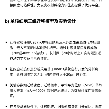
整刚度与粘弹性，为真实模拟肿瘤力学生态提供了优异平台。
b) 单核细胞三维迁移模型及实验设计
迁移实验使用U937人单核细胞系及人外周血来源原代单核细
胞，嵌入不同IPN水凝胶中培养。通过时序共聚焦显微成像
（20x或40x/1.15油镜），长时间（20小时以上）实时观测迁
移动力学特征与形态变化。
细胞自动追踪及分析采用基于Imaris系统自行开发的分析脚
本，迁移细胞定义为3小时内位移大于20μm的个体。
关键参数如迁移速度、迁移概率、平均平方位移（MSD）等均
用大样本（n大于1000）数据详尽统计，为数据可靠性提供保
证。
在各类基质条件下，迁移轨迹、细胞形态参数（长宽比、圆度