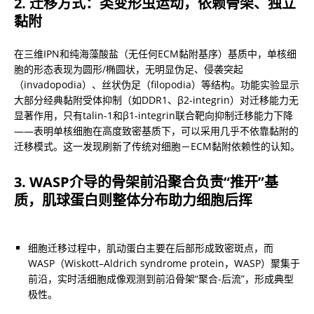
2. 迁移方式：类变形虫运动，依赖骨架、独立
黏附
在三维IPN和纯海藻酸盐（无任何ECM黏附基序）基质中，单核细
胞的形态表现为圆形/椭圆状，无明显伪足、侵袭突起
（invadopodia）、丝状伪足（filopodia）等结构。功能实验显示
大部分经典黏附受体抑制（如DDR1、β2-integrin）对迁移能力无
显著作用，只有talin-1和β1-integrin联合靶向抑制迁移能力下降
——表明单核细胞在高度致密基质下，可以采用几乎不依靠黏附的
迁移模式。这一发现刷新了传统对细胞－ECM黏附依赖性的认知。
3. WASP介导的骨架前沿聚合负责“推开”基
质，肌球蛋白则整体分布助力细胞后挥
细胞迁移过程中，肌动蛋白主要在后部形成致密斑点，而
WASP（Wiskott–Aldrich syndrome protein，WASP）聚集于
前沿，实时活细胞成像观测到前沿骨架“聚合-后流”，形成典型
极性。