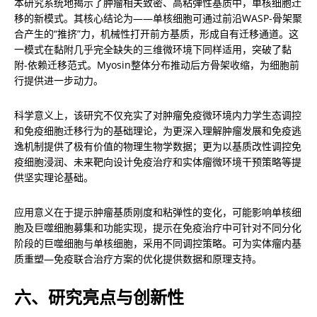
本研究系统地揭示了肿瘤相关致密、高粘弹性基质中，单核细胞迁
移的新模式。其核心结论为——单核细胞可通过前沿WASP-骨架聚
合产生的“推挤”力，机械性打开前方基质，形成自有迁移通道。这
一模式在黏附几乎完全缺失的三维微环境下同样适用，突破了黏
附-依赖迁移范式。Myosin整体分布推动后方骨架收缩，为细胞前
行提供进一步动力。
科学意义上，该研究不仅充实了对肿瘤免疫微环境内力学生态调控
和免疫细胞迁移行为的基础理论，为更深入理解肿瘤发展和免疫逃
逸机制提供了极有价值的物理生物学数据；更为以基质改性调控免
疫细胞浸润、未来靶向设计免疫治疗和实体瘤微环境干预策略等提
供坚实理论基础。
应用意义在于提示肿瘤基质刚度和粘弹性的变化，可能影响单核细
胞及巨噬细胞募集和功能实现，提示在免疫治疗中可针对不同分化
阶段的巨噬细胞与单核细胞，采用不同调控策略。可为实体瘤内基
质重塑—免疫联合治疗方案的优化提供数据和原理支持。
六、研究亮点与创新性