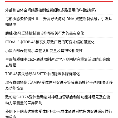
外部和自体空间线索控制位置细胞多路复用的θ相位编码
弓形虫感染和慢性 IL-1 升高导致海马 DNA 双链断裂信号，引发认
知缺陷
胰腺-海马反馈机制调节抑郁相关行为的昼夜变化
FTD/ALS中TDP-43核丧失导致广泛的可变末端加聚变化
小鼠面部表情揭示潜在认知变量及其神经相关性
星形胶质细胞Ca2+通过限制运动学习期间树突重复活动防止突触
去增强
TDP-43丧失诱导ALS/FTD中的隐匿多腺苷酸化
增强脊髓损伤后AMPA受体信号促进室管膜来源神经干/祖细胞迁移
及功能恢复
致幻剂5-HT2A受体激动剂对神经血管耦合和脑功能神经元及血流
动力学测量的差异影响
外侧下丘脑表达瘦素受体的神经元群体通过对抗焦虑促进适应性行
为反应