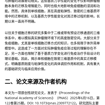
与肿瘤的进展密切相关。这些基质力学性能的变化不仅影响肿瘤细
胞本身的迁移及增殖能力，同时也极大地影响免疫细胞的浸润和功
能。然而，具体到单核细胞，其在高度粘弹性、致密的三维基质环
境中的迁移机制、以及基质力学性能变化对其迁移过程的影响，长
期以来一直尚不明确。
以往关于细胞迁移的研究多集中于二维或带有预设迁移通道的三维
体系中，难以模拟真实肿瘤微环境下的高度致密空间。大部分关于
免疫细胞，尤其是单核细胞迁移方式的知识，也多局限于体外简单
模型中。这造成了一方面对实际肿瘤免疫应答过程的理解存在不
足，另一方面也限制了基于基质力学变化进行免疫治疗手段设计的
理论基础。因此，揭示单核细胞在致密三维基质中的真实迁移模
式，明确基质刚度与粘弹性变化的具体调控作用和机制，具有重大
的基础研究与临床应用价值。
二、论文来源及作者机构
本文为一项原创性研究论文，发表于《Proceedings of the 
National Academy of Sciences》（PNAS）2025年6月16日，第
122卷第25期，DOI: 10.1073/pnas.2309772122。研究团队主要