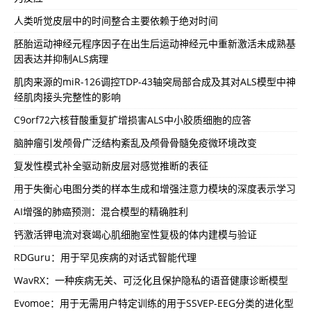
人类听觉皮层中的时间整合主要依赖于绝对时间
胚胎运动神经元程序因子在出生后运动神经元中重新激活未成熟基
因表达并抑制ALS病理
肌肉来源的miR-126调控TDP-43轴突局部合成及其对ALS模型中神
经肌肉接头完整性的影响
C9orf72六核苷酸重复扩增损害ALS中小胶质细胞的应答
脑肿瘤引发颅骨广泛结构紊乱及颅骨骨髓免疫微环境改变
复发性模式补全驱动新皮层对感觉推断的表征
用于失衡心电图分类的样本生成和增强注意力模块的深度表示学习
AI增强的肺癌预测：混合模型的精确胜利
钙激活钾电流对衰竭心肌细胞室性复极的体内建模与验证
RDGuru：用于罕见疾病的对话式智能代理
WavRX：一种疾病无关、可泛化且保护隐私的语音健康诊断模型
Evomoe：用于无需用户特定训练的用于SSVEP-EEG分类的进化型