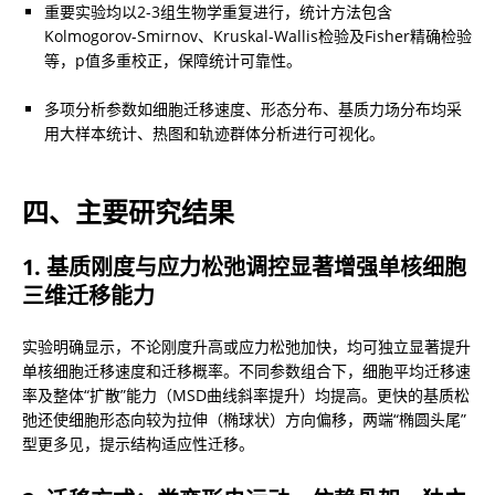
重要实验均以2-3组生物学重复进行，统计方法包含
Kolmogorov-Smirnov、Kruskal-Wallis检验及Fisher精确检验
等，p值多重校正，保障统计可靠性。
多项分析参数如细胞迁移速度、形态分布、基质力场分布均采
用大样本统计、热图和轨迹群体分析进行可视化。
四、主要研究结果
1. 基质刚度与应力松弛调控显著增强单核细胞
三维迁移能力
实验明确显示，不论刚度升高或应力松弛加快，均可独立显著提升
单核细胞迁移速度和迁移概率。不同参数组合下，细胞平均迁移速
率及整体“扩散”能力（MSD曲线斜率提升）均提高。更快的基质松
弛还使细胞形态向较为拉伸（椭球状）方向偏移，两端“椭圆头尾”
型更多见，提示结构适应性迁移。