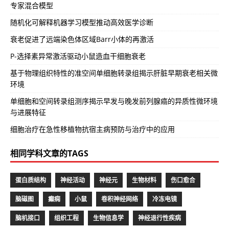
专家混合模型
随机化可解释机器学习模型推动高效医学诊断
衰老促进了远端染色体区域Barr小体的再激活
P-选择素异常激活驱动小鼠造血干细胞衰老
基于物理组织特性的准空间单细胞转录组揭示肝脏早期衰老相关微
环境
单细胞和空间转录组测序揭示早发与晚发前列腺癌的异质性微环境
与进展特征
细胞治疗在急性移植物抗宿主病预防与治疗中的应用
相同学科文章的TAGS
蛋白质结构
神经活动
神经元
生物材料
伤口愈合
脑磁图
癫痫
小鼠
卷积神经网络
冷冻电镜
脑机接口
组织工程
生物信息学
神经退行性疾病