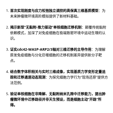
首次实现刚度与应力松弛独立调控的高保真三维基质模型
：为
未来肿瘤微环境高阶模拟提供了新材料基础。
揭示新型“无黏附-推力驱动”单核细胞迁移机制
：颠覆传统黏附
依赖模式，加深了对免疫细胞在极端致密环境中运动生理的认
识。
证实cdc42-WASP-ARP2/3轴对三维迁移的主导作用
：为理解
原发免疫细胞与分化巨噬细胞的迁移机制差异提供新分子靶
点。
结合数字体积相关与实时三维成像，实现基质力学变形定量追
踪和迁移通道动态观测
：为探究细胞力学行为“现场还原”提供方
法范例。
验证单核细胞在非降解、无黏附纳米孔隙中迁移能力，提出肿
瘤微环境中迁移路径并非天生预设，而是细胞主动“开路”所
得。