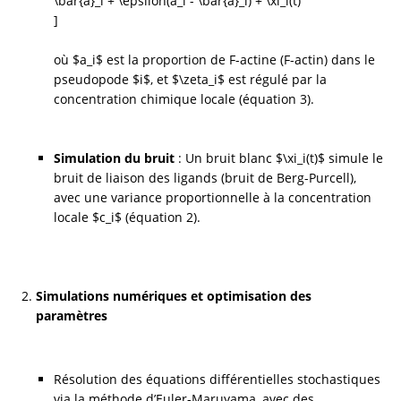
\bar{a}_i + \epsilon(a_i - \bar{a}_i) + \xi_i(t)

]
où $a_i$ est la proportion de F-actine (F-actin) dans le 
pseudopode $i$, et $\zeta_i$ est régulé par la 
concentration chimique locale (équation 3).
Simulation du bruit
 : Un bruit blanc $\xi_i(t)$ simule le 
bruit de liaison des ligands (bruit de Berg-Purcell), 
avec une variance proportionnelle à la concentration 
locale $c_i$ (équation 2).
Simulations numériques et optimisation des 
paramètres
Résolution des équations différentielles stochastiques 
via la méthode d’Euler-Maruyama, avec des 