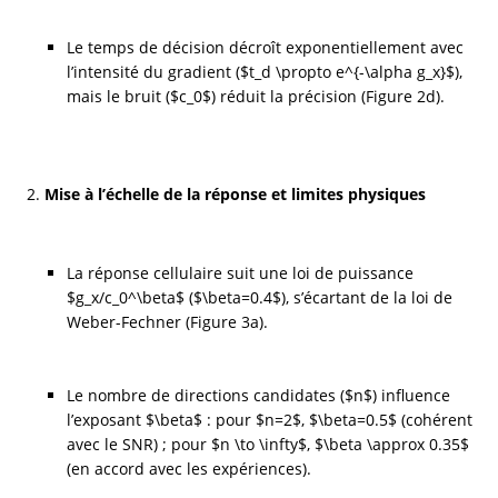
Le temps de décision décroît exponentiellement avec 
l’intensité du gradient ($t_d \propto e^{-\alpha g_x}$), 
mais le bruit ($c_0$) réduit la précision (Figure 2d).
Mise à l’échelle de la réponse et limites physiques
La réponse cellulaire suit une loi de puissance 
$g_x/c_0^\beta$ ($\beta=0.4$), s’écartant de la loi de 
Weber-Fechner (Figure 3a).
Le nombre de directions candidates ($n$) influence 
l’exposant $\beta$ : pour $n=2$, $\beta=0.5$ (cohérent 
avec le SNR) ; pour $n \to \infty$, $\beta \approx 0.35$ 
(en accord avec les expériences).