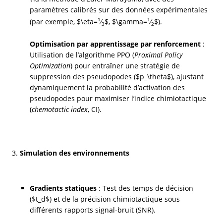
paramètres calibrés sur des données expérimentales 
1
1
(par exemple, $\eta=
⁄
$, $\gamma=
⁄
$).
3
2
Optimisation par apprentissage par renforcement
 : 
Utilisation de l’algorithme PPO (
Proximal Policy 
Optimization
) pour entraîner une stratégie de 
suppression des pseudopodes ($p_\theta$), ajustant 
dynamiquement la probabilité d’activation des 
pseudopodes pour maximiser l’indice chimiotactique 
(
chemotactic index
, CI).
Simulation des environnements
Gradients statiques
 : Test des temps de décision 
($t_d$) et de la précision chimiotactique sous 
différents rapports signal-bruit (SNR).