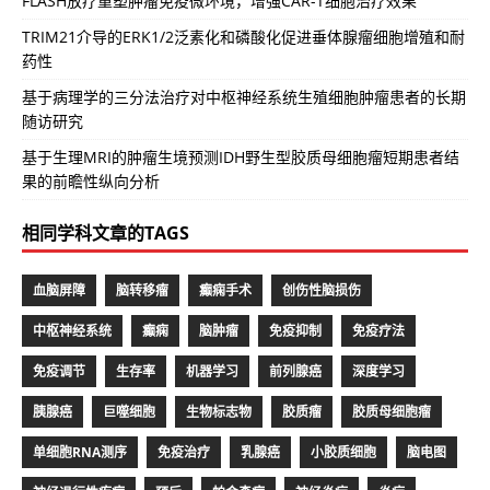
FLASH放疗重塑肿瘤免疫微环境，增强CAR-T细胞治疗效果
TRIM21介导的ERK1/2泛素化和磷酸化促进垂体腺瘤细胞增殖和耐
药性
基于病理学的三分法治疗对中枢神经系统生殖细胞肿瘤患者的长期
随访研究
基于生理MRI的肿瘤生境预测IDH野生型胶质母细胞瘤短期患者结
果的前瞻性纵向分析
相同学科文章的TAGS
血脑屏障
脑转移瘤
癫痫手术
创伤性脑损伤
中枢神经系统
癫痫
脑肿瘤
免疫抑制
免疫疗法
免疫调节
生存率
机器学习
前列腺癌
深度学习
胰腺癌
巨噬细胞
生物标志物
胶质瘤
胶质母细胞瘤
单细胞RNA测序
免疫治疗
乳腺癌
小胶质细胞
脑电图