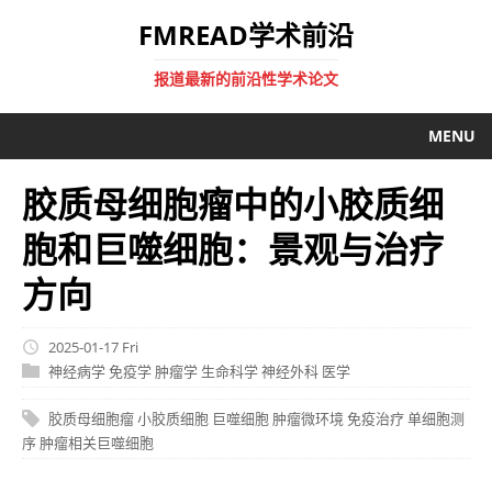
FMREAD学术前沿
报道最新的前沿性学术论文
MENU
胶质母细胞瘤中的小胶质细
胞和巨噬细胞：景观与治疗
方向
2025-01-17 Fri
神经病学
免疫学
肿瘤学
生命科学
神经外科
医学
胶质母细胞瘤
小胶质细胞
巨噬细胞
肿瘤微环境
免疫治疗
单细胞测
序
肿瘤相关巨噬细胞