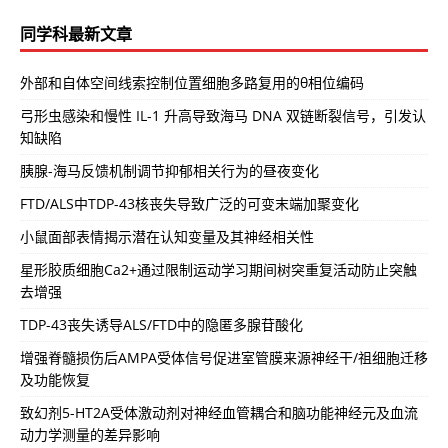
同学科最新文章
外部和自体空间线索控制位置细胞多路复用的θ相位编码
弓形虫感染和慢性 IL-1 升高导致海马 DNA 双链断裂信号，引发认
知缺陷
胰腺-海马反馈机制调节抑郁相关行为的昼夜变化
FTD/ALS中TDP-43核丧失导致广泛的可变末端加聚变化
小鼠面部表情揭示潜在认知变量及其神经相关性
星形胶质细胞Ca2+通过限制运动学习期间树突重复活动防止突触
去增强
TDP-43丧失诱导ALS/FTD中的隐匿多腺苷酸化
增强脊髓损伤后AMPA受体信号促进室管膜来源神经干/祖细胞迁移
及功能恢复
致幻剂5-HT2A受体激动剂对神经血管耦合和脑功能神经元及血流
动力学测量的差异影响