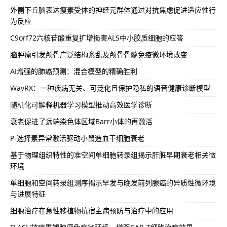
外侧下丘脑表达瘦素受体的神经元群体通过对抗焦虑促进适应性行
为反应
C9orf72六核苷酸重复扩增损害ALS中小胶质细胞的应答
脑肿瘤引发颅骨广泛结构紊乱及颅骨骨髓免疫微环境改变
AI增强的肺癌预测：混合模型的精确胜利
WavRX：一种疾病无关、可泛化且保护隐私的语音健康诊断模型
随机化可解释机器学习模型推动高效医学诊断
衰老促进了远端染色体区域Barr小体的再激活
P-选择素异常激活驱动小鼠造血干细胞衰老
基于物理组织特性的准空间单细胞转录组揭示肝脏早期衰老相关微
环境
单细胞和空间转录组测序揭示早发与晚发前列腺癌的异质性微环境
与进展特征
细胞治疗在急性移植物抗宿主病预防与治疗中的应用