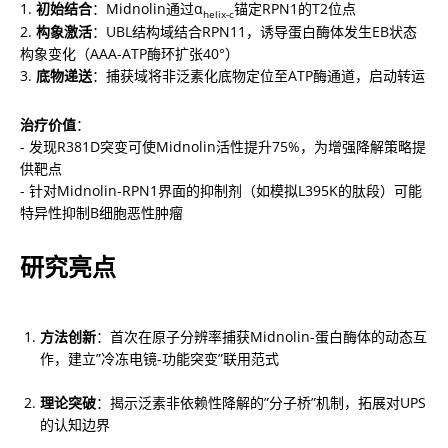
1. 
初始结合
：Midnolin通过α
锚定RPN1的T2位点

helix-c
2. 
构象激活
：UBL结构域结合RPN11，诱导蛋白酶体发生EB状态
构象变化（AAA-ATP酶环扩张40°）

3. 
底物递送
：捕获域将非泛素化底物定位至ATP酶通道，启动转运
治疗价值
：

- 发现R381D突变可使Midnolin活性提升75%，为增强降解策略提
供靶点

- 针对Midnolin-RPN1界面的抑制剂（如模拟L395K的肽段）可能
特异性抑制B细胞恶性肿瘤
研究亮点
方法创新
：首次在原子分辨率捕获Midnolin-蛋白酶体的动态互
作，建立”冷冻电镜-功能突变”联用范式
理论突破
：揭示泛素非依赖性降解的”分子桥”机制，拓展对UPS
的认知边界