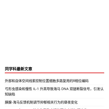
同学科最新文章
外部和自体空间线索控制位置细胞多路复用的θ相位编码
弓形虫感染和慢性 IL-1 升高导致海马 DNA 双链断裂信号，引发认
知缺陷
胰腺-海马反馈机制调节抑郁相关行为的昼夜变化