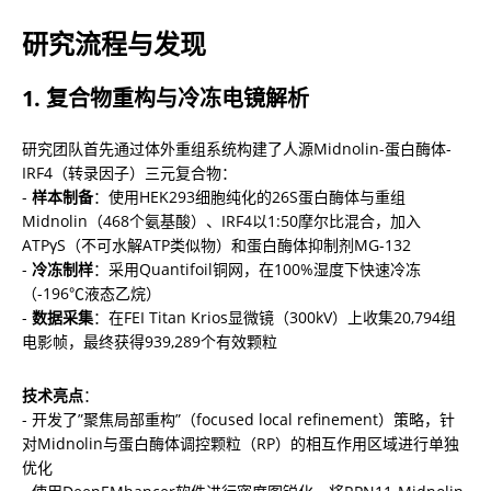
研究流程与发现
1. 复合物重构与冷冻电镜解析
研究团队首先通过体外重组系统构建了人源Midnolin-蛋白酶体-
IRF4（转录因子）三元复合物：

- 
样本制备
：使用HEK293细胞纯化的26S蛋白酶体与重组
Midnolin（468个氨基酸）、IRF4以1:50摩尔比混合，加入
ATPγS（不可水解ATP类似物）和蛋白酶体抑制剂MG-132

- 
冷冻制样
：采用Quantifoil铜网，在100%湿度下快速冷冻
（-196℃液态乙烷）

- 
数据采集
：在FEI Titan Krios显微镜（300kV）上收集20,794组
电影帧，最终获得939,289个有效颗粒
技术亮点
：

- 开发了”聚焦局部重构”（focused local refinement）策略，针
对Midnolin与蛋白酶体调控颗粒（RP）的相互作用区域进行单独
优化
