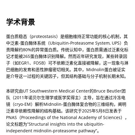
学术背景
蛋白质稳态（proteostasis）是细胞维持正常功能的核心机制，其
中泛素-蛋白酶体系统（Ubiquitin-Proteasome System, UPS）负
责降解约80%的异常蛋白质。传统认知中，蛋白质需通过泛素化标
记才能被26S蛋白酶体识别降解。然而近年研究发现，某些转录因
子（如EGR1、FOSB）可不依赖泛素化直接被降解，这一现象与淋
巴细胞的发育和恶性肿瘤密切相关。其中，Midnolin蛋白被证实
是介导这一过程的关键因子，但其结构基础与分子机制长期未知。
本研究由UT Southwestern Medical Center的Bruce Beutler团
队（2011年诺贝尔生理学或医学奖得主）主导，旨在通过冷冻电
镜（cryo-EM）解析Midnolin-蛋白酶体复合物的三维结构，阐明
泛素非依赖性降解的结构基础。该研究于2025年5月8日发表于
PNAS（Proceedings of the National Academy of Sciences），
论文标题为”Structural insights into the ubiquitin-
independent midnolin-proteasome pathway”。