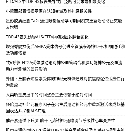
FTD/ALS中TDP-43核丧失导致广泛的可变末端加聚变化
小鼠面部表情揭示潜在认知变量及其神经相关性
星形胶质细胞Ca2+通过限制运动学习期间树突重复活动防止突触
去增强
TDP-43丧失诱导ALS/FTD中的隐匿多腺苷酸化
增强脊髓损伤后AMPA受体信号促进室管膜来源神经干/祖细胞迁移
及功能恢复
致幻剂5-HT2A受体激动剂对神经血管耦合和脑功能神经元及血流
动力学测量的差异影响
外侧下丘脑表达瘦素受体的神经元群体通过对抗焦虑促进适应性行
为反应
人类听觉皮层中的时间整合主要依赖于绝对时间
胚胎运动神经元程序因子在出生后运动神经元中重新激活未成熟基
因表达并抑制ALS病理
催产素通过下丘脑-脑干-心脏神经通路调节呼吸性心率变异性
肌肉来源的miR-126调控TDP-43轴突局部合成及其对ALS模型中神