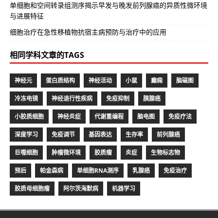
单细胞和空间转录组测序揭示早发与晚发前列腺癌的异质性微环境
与进展特征
细胞治疗在急性移植物抗宿主病预防与治疗中的应用
相同学科文章的TAGS
神经元
蛋白质结构
神经活动
小鼠
癫痫
脑磁图
冷冻电镜
神经退行性疾病
免疫抑制
胰腺癌
小胶质细胞
神经炎症
代谢重编程
脑电图
免疫疗法
深度学习
免疫调节
基因表达
生存率
前列腺癌
巨噬细胞
肿瘤微环境
胶质瘤
炎症
生物标志物
预后
帕金森病
单细胞RNA测序
乳腺癌
免疫治疗
胶质母细胞瘤
阿尔茨海默病
机器学习