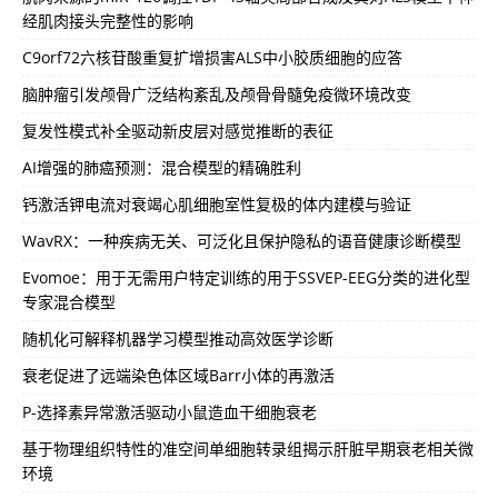
经肌肉接头完整性的影响
C9orf72六核苷酸重复扩增损害ALS中小胶质细胞的应答
脑肿瘤引发颅骨广泛结构紊乱及颅骨骨髓免疫微环境改变
复发性模式补全驱动新皮层对感觉推断的表征
AI增强的肺癌预测：混合模型的精确胜利
钙激活钾电流对衰竭心肌细胞室性复极的体内建模与验证
WavRX：一种疾病无关、可泛化且保护隐私的语音健康诊断模型
Evomoe：用于无需用户特定训练的用于SSVEP-EEG分类的进化型
专家混合模型
随机化可解释机器学习模型推动高效医学诊断
衰老促进了远端染色体区域Barr小体的再激活
P-选择素异常激活驱动小鼠造血干细胞衰老
基于物理组织特性的准空间单细胞转录组揭示肝脏早期衰老相关微
环境