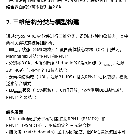
- 使用DeepEMhancer软件进行密度图锐化，将RPN11-Midnolin
结合界面的分辨率提升至2.8Å
2. 三维结构分类与模型构建
通过cryoSPARC v4软件进行三维分类，识别出7种构象状态，其中
两种关键状态被详细解析：

- 
EB
状态
（66%颗粒）：蛋白酶体核心颗粒（CP）门关闭，
midn
Midnolin同时结合RPN1和RPN11

- 分辨率3.0Å，明确观察到Midnolin的C端α螺旋（α
，残基
helix-c
381-409）与RPN1的T2位点结合

- 泛素样结构域（UBL，残基31-105）插入RPN11催化裂隙，模拟
泛素结合模式

- 
ED
状态
（15%颗粒）：CP门开放，仅检测到UBL结构域与
midn
RPN11的弱结合
结构发现
：

- Midnolin通过”分子桥”机制连接RPN1（PSMD2）和
RPN11（PSMD14），形成稳定的三元复合物

- 捕获域（catch domain）虽未明确密度，但6Å低通滤波图中可