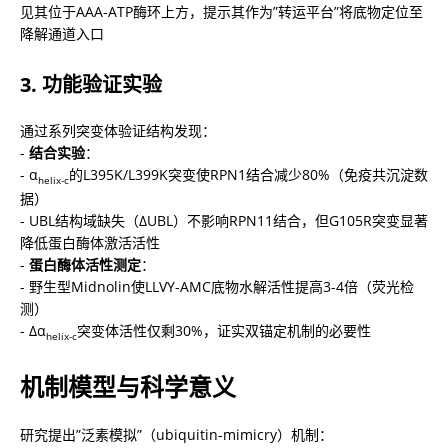
见其位于AAA-ATP酶环上方，提示其作为”转运平台”将底物定位至
降解通道入口
3. 功能验证实验
通过系列突变体验证结构发现：

- 
结合实验
：

- α
的L395K/L399K突变使RPN1结合减少80%（免疫共沉淀数
helix-c
据）

- UBL结构域缺失（ΔUBL）不影响RPN11结合，但G105R突变显著
降低蛋白酶体激活活性

- 
蛋白酶体活性测定
：

- 野生型Midnolin使LLVY-AMC底物水解活性提高3-4倍（荧光检
测）

- Δα
突变体活性仅剩30%，证实双锚定机制的必要性
helix-c
机制模型与科学意义
研究提出”泛素模拟”（ubiquitin-mimicry）机制：
