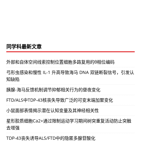
同学科最新文章
外部和自体空间线索控制位置细胞多路复用的θ相位编码
弓形虫感染和慢性 IL-1 升高导致海马 DNA 双链断裂信号，引发认
知缺陷
胰腺-海马反馈机制调节抑郁相关行为的昼夜变化
FTD/ALS中TDP-43核丧失导致广泛的可变末端加聚变化
小鼠面部表情揭示潜在认知变量及其神经相关性
星形胶质细胞Ca2+通过限制运动学习期间树突重复活动防止突触
去增强
TDP-43丧失诱导ALS/FTD中的隐匿多腺苷酸化