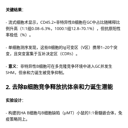
关键结果
：
- 流式细胞术显示，CD45.2+非特异性B细胞在GC中占比随稀释比
例升高（1:1组0.08–6.3%，1000:1组12.8–70.1%），但抗原阳性
率极低（%）。
- 单细胞测序发现，这些B细胞的Ig可变区（V区）携带1–20个突
变，且突变富集于互补决定区（CDRs）。
- 
意义
：非特异性B细胞可在多克隆竞争环境中进入GC并发生
SHM，但亲和力诞生被竞争抑制。
2. 
去除B细胞竞争释放抗体亲和力诞生潜能
实验设计
：
- 构建抗HA B细胞与B细胞缺陷（μMT）小鼠的1:1骨髓嵌合体，免
疫策略同上。