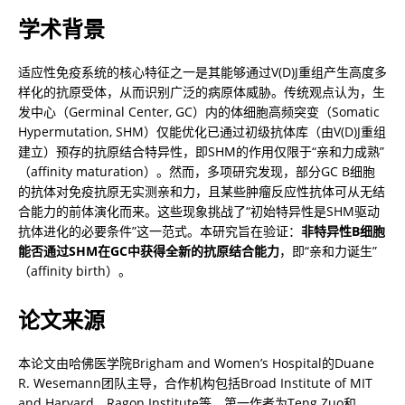
学术背景
适应性免疫系统的核心特征之一是其能够通过V(D)J重组产生高度多
样化的抗原受体，从而识别广泛的病原体威胁。传统观点认为，生
发中心（Germinal Center, GC）内的体细胞高频突变（Somatic 
Hypermutation, SHM）仅能优化已通过初级抗体库（由V(D)J重组
建立）预存的抗原结合特异性，即SHM的作用仅限于“亲和力成熟”
（affinity maturation）。然而，多项研究发现，部分GC B细胞
的抗体对免疫抗原无实测亲和力，且某些肿瘤反应性抗体可从无结
合能力的前体演化而来。这些现象挑战了“初始特异性是SHM驱动
抗体进化的必要条件”这一范式。本研究旨在验证：
非特异性B细胞
能否通过SHM在GC中获得全新的抗原结合能力
，即“亲和力诞生”
（affinity birth）。
论文来源
本论文由哈佛医学院Brigham and Women’s Hospital的Duane 
R. Wesemann团队主导，合作机构包括Broad Institute of MIT 
and Harvard、Ragon Institute等。第一作者为Teng Zuo和