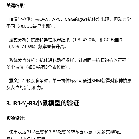
关键结果
：
- 血清学检测：抗OVA、APC、CGG的IgG1抗体均出现，但动力学
不同（抗CGG最早出现）。
- 流式分析：抗原特异性浆母细胞（1.3–43.0%）和GC B细胞
（2.95–74.5%）频率显著升高。
- 系统发育分析：抗体进化路径多样，针对同一抗原的抗体可靶向
多个表位（如OVA有3个表位簇）。
- 
意义
：在缺乏竞争时，单一抗体序列可通过SHM获得对多种抗原
及表位的新亲和力。
3. 
B1-
⁄
-83小鼠模型的验证
8
3
实验设计
：
- 使用表达B1-8重链和3-83轻链的转基因小鼠（无多克隆B细
胞），免疫相同抗原。