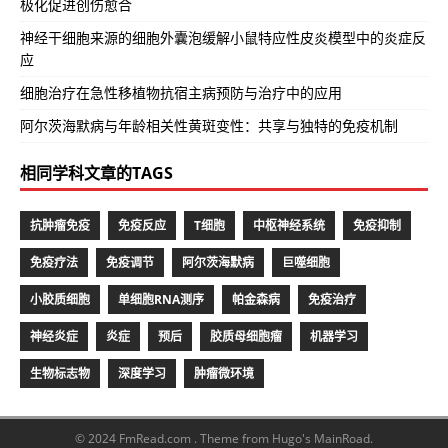
极化促进创伤愈合
神经干细胞来源的细胞外囊泡缓解小鼠特应性皮炎模型中的炎症反
应
细胞治疗在急性移植物抗宿主病预防与治疗中的应用
阿尔茨海默病与年龄相关性黄斑变性：共享与独特的免疫机制
相同学科文章的TAGS
抗肿瘤免疫
免疫反应
T细胞
中枢神经系统
免疫抑制
免疫疗法
免疫调节
阿尔茨海默病
巨噬细胞
小胶质细胞
单细胞RNA测序
帕金森病
免疫治疗
神经炎症
炎症
预后
胶质母细胞瘤
机器学习
生物标志物
深度学习
肿瘤微环境
© 2024 FmRead.com .
Theme from Hugo's MainRoad.