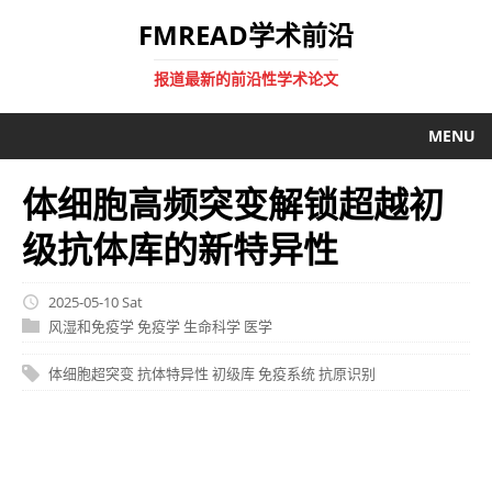
FMREAD学术前沿
报道最新的前沿性学术论文
MENU
体细胞高频突变解锁超越初
级抗体库的新特异性
2025-05-10 Sat
风湿和免疫学
免疫学
生命科学
医学
体细胞超突变
抗体特异性
初级库
免疫系统
抗原识别