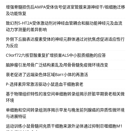
增强脊髓损伤后AMPA受体信号促进室管膜来源神经干/祖细胞迁移
及功能恢复
致幻剂5-HT2A受体激动剂对神经血管耦合和脑功能神经元及血流
动力学测量的差异影响
外侧下丘脑表达瘦素受体的神经元群体通过对抗焦虑促进适应性行
为反应
C9orf72六核苷酸重复扩增损害ALS中小胶质细胞的应答
脑肿瘤引发颅骨广泛结构紊乱及颅骨骨髓免疫微环境改变
衰老促进了远端染色体区域Barr小体的再激活
P-选择素异常激活驱动小鼠造血干细胞衰老
基于物理组织特性的准空间单细胞转录组揭示肝脏早期衰老相关微
环境
单细胞和空间转录组测序揭示早发与晚发前列腺癌的异质性微环境
与进展特征
运动训练小鼠骨髓间充质干细胞来源外泌体通过抑制巨噬细胞M1