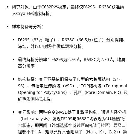
研究对象：由于C632R不稳定，最终仅F629S、R638C获准纳
入Cryo-EM测序解析。
F629S（33万+粒子）、R638C（66.5万+粒子）分别提纯、
冻结，并以C4对称性做单颗粒分析。
最终解析分辨率：F629S为2.76 Å，R638C为2.70 Å，均属
高分辨率。
结构特征：变异亚基依旧保持了典型的六跨膜结构（S1-
S6），包括电压传感域（VSD）、TOP结构域（Tetragonal 
Opening for Polycystins）、孔区（Pore Domain, PD）及
纤毛质侧N/C末端。
变异影响：两种突变的VSD处于非激活构象，通道内径分析
（hole analysis）发现F629S与R638C均表现为“非通透”闭
合状态，即两闸（外部选择性滤过区&内部门控区）最窄口
径都小于1 Å，难以允许水合阳离子（Na+、K+、Ca2+）通