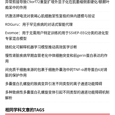
异常剪接导致C9orf72重复扩增外显子化在肌萎缩侧索硬化/额颞叶
痴呆中的作用
钙激活钾电流对衰竭心肌细胞室性复极的体内建模与验证
RDGuru：用于罕见疾病的对话式智能代理
Evomoe：用于无需用户特定训练的用于SSVEP-EEG分类的进化型
专家混合模型
随机化可解释机器学习模型推动高效医学诊断
慢性肾脏疾病早期血管老化中体细胞突变和前gerin蛋白表达的作
用
间充质干细胞来源的包裹于细胞外囊泡中的TNF-α诱导蛋白6对肾
脏的保护作用
多囊蛋白孔螺旋的致病变异引发不同类型的离子通道功能障碍
多种致病性多囊蛋白孔螺旋变体引起不同类型的通道功能障碍机制
解析
相同学科文章的TAGS