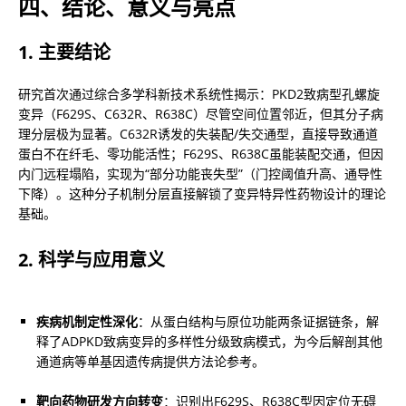
四、结论、意义与亮点
1. 主要结论
研究首次通过综合多学科新技术系统性揭示：PKD2致病型孔螺旋
变异（F629S、C632R、R638C）尽管空间位置邻近，但其分子病
理分层极为显著。C632R诱发的失装配/失交通型，直接导致通道
蛋白不在纤毛、零功能活性；F629S、R638C虽能装配交通，但因
内门远程塌陷，实现为“部分功能丧失型”（门控阈值升高、通导性
下降）。这种分子机制分层直接解锁了变异特异性药物设计的理论
基础。
2. 科学与应用意义
疾病机制定性深化
：从蛋白结构与原位功能两条证据链条，解
释了ADPKD致病变异的多样性分级致病模式，为今后解剖其他
通道病等单基因遗传病提供方法论参考。
靶向药物研发方向转变
：识别出F629S、R638C型因定位无碍