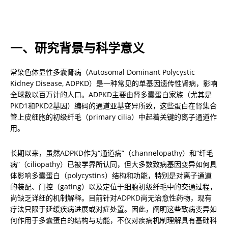
一、研究背景与科学意义
常染色体显性多囊肾病（Autosomal Dominant Polycystic 
Kidney Disease, ADPKD）是一种常见的单基因遗传性肾病，影响
全球数以百万计的人口。ADPKD主要由肾多囊蛋白家族（尤其是
PKD1和PKD2基因）编码的通道亚基变异所致，这些蛋白在肾集合
管上皮细胞的初级纤毛（primary cilia）中起着关键的离子通道作
用。
长期以来，虽然ADPKD作为“通道病”（channelopathy）和“纤毛
病”（ciliopathy）已被学界所认同，但大多数致病基因变异如何具
体影响多囊蛋白（polycystins）结构和功能，特别是对离子通道
的装配、门控（gating）以及定位于细胞初级纤毛中的交通过程，
尚缺乏详细的机制解释。目前针对ADPKD尚无治愈性药物，现有
疗法只限于延缓疾病进展或对症处置。因此，阐明这些致病变异如
何作用于多囊蛋白的结构与功能，不仅对疾病机制理解具有基础科