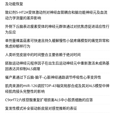
及功能恢复
致幻剂5-HT2A受体激动剂对神经血管耦合和脑功能神经元及血流
动力学测量的差异影响
外侧下丘脑表达瘦素受体的神经元群体通过对抗焦虑促进适应性行
为反应
单剂量裸盖菇素可快速且持久缓解慢性小鼠疼痛模型的痛觉异常和
焦虑抑郁样行为
人类听觉皮层中的时间整合主要依赖于绝对时间
胚胎运动神经元程序因子在出生后运动神经元中重新激活未成熟基
因表达并抑制ALS病理
催产素通过下丘脑-脑干-心脏神经通路调节呼吸性心率变异性
肌肉来源的miR-126调控TDP-43轴突局部合成及其对ALS模型中神
经肌肉接头完整性的影响
C9orf72六核苷酸重复扩增损害ALS中小胶质细胞的应答
复发性模式补全驱动新皮层对感觉推断的表征