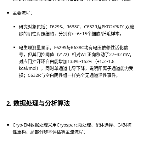
研究对象包括：F629S、R638C、C632R及PKD2/PKD1双敲
除的阴性对照细胞，分别有n=6~15个细胞/纤毛样本。
电生理测量显示，F629S与R638C均有电压依赖性活化信
号，但其门控阈值（v1/2）相对WT正向移动了27~32 mV，
对应门控开环自由能增加133%~152%（+1.2~1.8 
kcal/mol），同时单通道电导下降，说明阳离子通道能力受
损；C632R与空白阴性组一样完全无通道活性事件。
2. 数据处理与分析算法
Cryo-EM数据处理采用Cryosparc预处理、配体选择、C4对称
性重构、局部分辨率评估等主流流程；