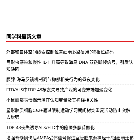
同学科最新文章
外部和自体空间线索控制位置细胞多路复用的θ相位编码
弓形虫感染和慢性 IL-1 升高导致海马 DNA 双链断裂信号，引发认
知缺陷
胰腺-海马反馈机制调节抑郁相关行为的昼夜变化
FTD/ALS中TDP-43核丧失导致广泛的可变末端加聚变化
小鼠面部表情揭示潜在认知变量及其神经相关性
星形胶质细胞Ca2+通过限制运动学习期间树突重复活动防止突触
去增强
TDP-43丧失诱导ALS/FTD中的隐匿多腺苷酸化
增强脊髓损伤后AMPA受体信号促进室管膜来源神经干/祖细胞迁移