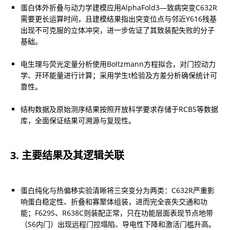
蛋白体外折叠与动力学建模应用AlphaFold3—致病突变C632R
需要更长运算时间，且建模结果指出突变位点与邻近Y616残基
出现不可克服的立体冲突，进一步佐证了其致装配失败的分子
基础。
电生理与荧光定量分析使用Boltzmann方程拟合，对门控动力
学、开环能量进行计算；采用学生t检验及方差分析确保统计可
靠性。
结构数据及原始测序结果按照开放科学要求存储于RCBS等数据
库，全面保证结果可溯源与复现性。
3. 主要结果及其逻辑关联
蛋白纯化与热偏移实验清晰将三突变分为两类：C632R严重影
响蛋白稳定性、折叠和寡聚体组装，进而完全丧失交通和功
能；F629S、R638C则装配正常，只在功能层面表现节点地带
（S6内门）出现远程门控塌陷、导电性下降和激活门槛升高。