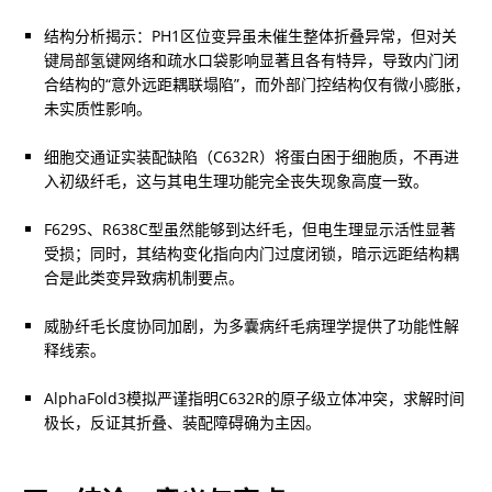
结构分析揭示：PH1区位变异虽未催生整体折叠异常，但对关
键局部氢键网络和疏水口袋影响显著且各有特异，导致内门闭
合结构的“意外远距耦联塌陷”，而外部门控结构仅有微小膨胀，
未实质性影响。
细胞交通证实装配缺陷（C632R）将蛋白困于细胞质，不再进
入初级纤毛，这与其电生理功能完全丧失现象高度一致。
F629S、R638C型虽然能够到达纤毛，但电生理显示活性显著
受损；同时，其结构变化指向内门过度闭锁，暗示远距结构耦
合是此类变异致病机制要点。
威胁纤毛长度协同加剧，为多囊病纤毛病理学提供了功能性解
释线索。
AlphaFold3模拟严谨指明C632R的原子级立体冲突，求解时间
极长，反证其折叠、装配障碍确为主因。