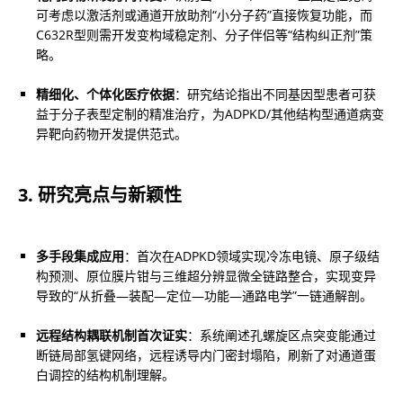
可考虑以激活剂或通道开放助剂“小分子药”直接恢复功能，而
C632R型则需开发变构域稳定剂、分子伴侣等“结构纠正剂”策
略。
精细化、个体化医疗依据
：研究结论指出不同基因型患者可获
益于分子表型定制的精准治疗，为ADPKD/其他结构型通道病变
异靶向药物开发提供范式。
3. 研究亮点与新颖性
多手段集成应用
：首次在ADPKD领域实现冷冻电镜、原子级结
构预测、原位膜片钳与三维超分辨显微全链路整合，实现变异
导致的“从折叠—装配—定位—功能—通路电学”一链通解剖。
远程结构耦联机制首次证实
：系统阐述孔螺旋区点突变能通过
断链局部氢键网络，远程诱导内门密封塌陷，刷新了对通道蛋
白调控的结构机制理解。