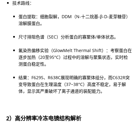
蛋白提取：细胞裂解，DDM（N-十二烷基-β-D-麦芽糖苷）
溶解膜蛋白。
尺寸排阻色谱（SEC）分析蛋白的寡聚体/单体状态。
氟染热偏移实验（GlowMelt Thermal Shift）：考察蛋白在
逐步加热（20至95°C）过程中的溶解与聚集状态，实时检
测蛋白稳定性。
结果：F629S、R638C展现明确的寡聚体组分，而C632R突
变导致蛋白在生理温度（37~38°C）高度不稳定，易于解
体，显示其严重破坏了离子通道的装配能力。
2）高分辨率冷冻电镜结构解析