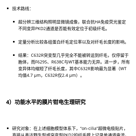
超分辨三维结构照明显微镜成像，联合抗HA免疫荧光鉴定
不同变异PKD2通道是否能有效定位于初级纤毛。
定量分析比较各组蛋白纤毛定位率以及对纤毛长度的影响。
结果：C632R突变型几乎完全不能被转运到纤毛，仅停留于
胞体，而F629S、R638C与WT基本能力无异。进一步，所有
变异体均缩短了纤毛长度，其中C632R影响最为显著（WT
均值4.7 μm，C632R仅2.4 μm）。
4）功能水平的膜片钳电生理研究
研究对象：在上述细胞模型体系下，“on-cilia”超微电极贴片，
直接从表达野生型或突变型PKD2的纤毛膜上记录单通道电流。