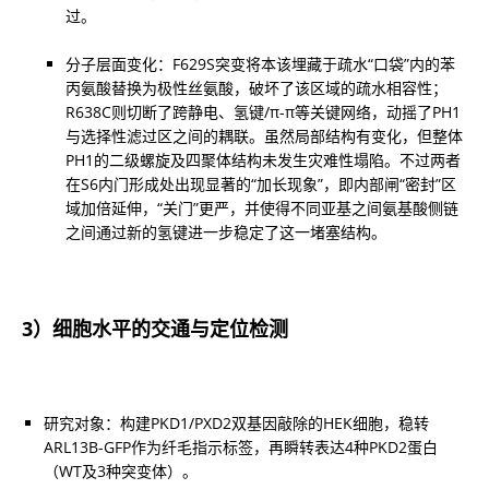
过。
分子层面变化：F629S突变将本该埋藏于疏水“口袋”内的苯
丙氨酸替换为极性丝氨酸，破坏了该区域的疏水相容性；
R638C则切断了跨静电、氢键/π-π等关键网络，动摇了PH1
与选择性滤过区之间的耦联。虽然局部结构有变化，但整体
PH1的二级螺旋及四聚体结构未发生灾难性塌陷。不过两者
在S6内门形成处出现显著的“加长现象”，即内部闸“密封”区
域加倍延伸，“关门”更严，并使得不同亚基之间氨基酸侧链
之间通过新的氢键进一步稳定了这一堵塞结构。
3）细胞水平的交通与定位检测
研究对象：构建PKD1/PXD2双基因敲除的HEK细胞，稳转
ARL13B-GFP作为纤毛指示标签，再瞬转表达4种PKD2蛋白
（WT及3种突变体）。