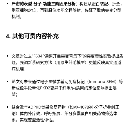
严密的表型-分子-功能三阶因果分析
：构建从蛋白装配、折叠，
到亚细胞定位，再到原位功能全程映射，佐证了致病突变分型
机制。
4. 其他可贵内容补充
文章对过去“F604P通道开启突变背景下”的突变毒性实验提出质
疑，强调新系研究方法（用原生纤毛模型）更能反映真实通道
病机理；
论文对未来通过电子显微学辅助免疫标记（Immuno-SEM）等
新成像手段量化PKD2变异于纤毛/内质网的定位影响提出展
望；
结合近年ADPKD骨架修复药物（如VX-407的小分子折叠纠正
剂）体内外疗效，呼吁拓展、细分多囊蛋白相关药物筛选体
系，实现变型活性评估。