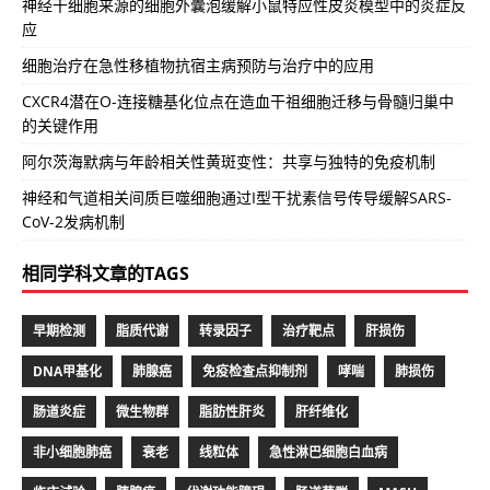
神经干细胞来源的细胞外囊泡缓解小鼠特应性皮炎模型中的炎症反
应
细胞治疗在急性移植物抗宿主病预防与治疗中的应用
CXCR4潜在O-连接糖基化位点在造血干祖细胞迁移与骨髓归巢中
的关键作用
阿尔茨海默病与年龄相关性黄斑变性：共享与独特的免疫机制
神经和气道相关间质巨噬细胞通过I型干扰素信号传导缓解SARS-
CoV-2发病机制
相同学科文章的TAGS
早期检测
脂质代谢
转录因子
治疗靶点
肝损伤
DNA甲基化
肺腺癌
免疫检查点抑制剂
哮喘
肺损伤
肠道炎症
微生物群
脂肪性肝炎
肝纤维化
非小细胞肺癌
衰老
线粒体
急性淋巴细胞白血病