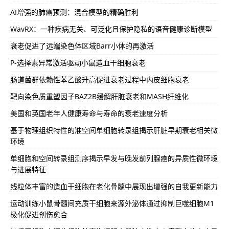
AI增强的肺癌预测：混合模型的精确胜利
WavRX：一种疾病无关、可泛化且保护隐私的语音健康诊断模型
衰老促进了远端染色体区域Barr小体的再激活
P-选择素异常激活驱动小鼠造血干细胞衰老
肠道菌群依赖性苯乙酸升高促进衰老过程中内皮细胞衰老
靶向染色质重塑因子BAZ2B缓解肝脏衰老和MASH纤维化
美国和英国老年人健康寿命与寿命的衰老速度分析
基于物理组织特性的准空间单细胞转录组揭示肝脏早期衰老相关微
环境
单细胞和空间转录组测序揭示早发与晚发前列腺癌的异质性微环境
与进展特征
线粒体丰富的造血干细胞在老化骨髓中展现出增强的自我更新能力
运动训练小鼠骨髓间充质干细胞来源外泌体通过抑制巨噬细胞M1
极化促进创伤愈合