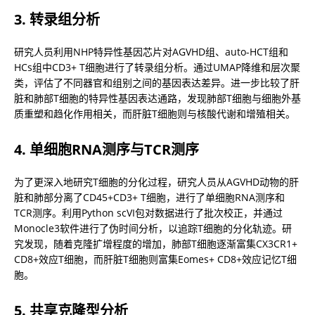
3. 转录组分析
研究人员利用NHP特异性基因芯片对AGVHD组、auto-HCT组和
HCs组中CD3+ T细胞进行了转录组分析。通过UMAP降维和层次聚
类，评估了不同器官和组别之间的基因表达差异。进一步比较了肝
脏和肺部T细胞的特异性基因表达通路，发现肺部T细胞与细胞外基
质重塑和趋化作用相关，而肝脏T细胞则与核酸代谢和增殖相关。
4. 单细胞RNA测序与TCR测序
为了更深入地研究T细胞的分化过程，研究人员从AGVHD动物的肝
脏和肺部分离了CD45+CD3+ T细胞，进行了单细胞RNA测序和
TCR测序。利用Python scVI包对数据进行了批次校正，并通过
Monocle3软件进行了伪时间分析，以追踪T细胞的分化轨迹。研
究发现，随着克隆扩增程度的增加，肺部T细胞逐渐富集CX3CR1+ 
CD8+效应T细胞，而肝脏T细胞则富集Eomes+ CD8+效应记忆T细
胞。
5. 共享克隆型分析