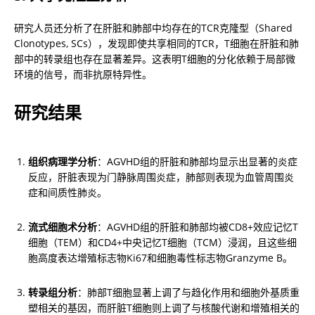
研究人员还分析了在肝脏和肺部中均存在的TCR克隆型（Shared 
Clonotypes, SCs），发现即使共享相同的TCR，T细胞在肝脏和肺
部中的转录组也存在显著差异。这表明T细胞的分化依赖于局部微
环境的信号，而非抗原特异性。
研究结果
组织病理学分析
：AGVHD组的肝脏和肺部均显示出显著的炎症
反应，肝脏表现为门静脉周围炎症，肺部则表现为血管周围炎
症和间质性肺炎。
流式细胞术分析
：AGVHD组的肝脏和肺部均被CD8+效应记忆T
细胞（TEM）和CD4+中央记忆T细胞（TCM）浸润，且这些细
胞高度表达增殖标志物Ki67和细胞毒性标志物Granzyme B。
转录组分析
：肺部T细胞显著上调了与趋化作用和细胞外基质重
塑相关的基因，而肝脏T细胞则上调了与核酸代谢和增殖相关的