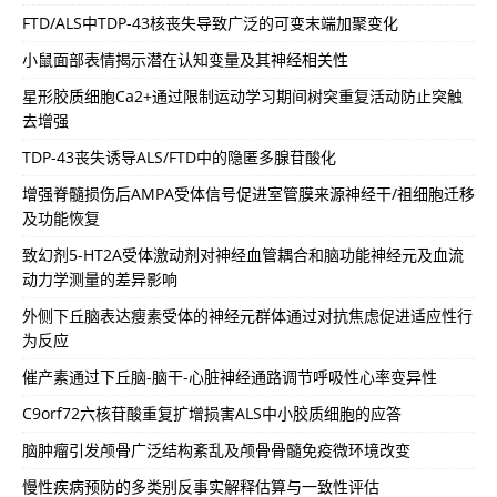
FTD/ALS中TDP-43核丧失导致广泛的可变末端加聚变化
小鼠面部表情揭示潜在认知变量及其神经相关性
星形胶质细胞Ca2+通过限制运动学习期间树突重复活动防止突触
去增强
TDP-43丧失诱导ALS/FTD中的隐匿多腺苷酸化
增强脊髓损伤后AMPA受体信号促进室管膜来源神经干/祖细胞迁移
及功能恢复
致幻剂5-HT2A受体激动剂对神经血管耦合和脑功能神经元及血流
动力学测量的差异影响
外侧下丘脑表达瘦素受体的神经元群体通过对抗焦虑促进适应性行
为反应
催产素通过下丘脑-脑干-心脏神经通路调节呼吸性心率变异性
C9orf72六核苷酸重复扩增损害ALS中小胶质细胞的应答
脑肿瘤引发颅骨广泛结构紊乱及颅骨骨髓免疫微环境改变
慢性疾病预防的多类别反事实解释估算与一致性评估