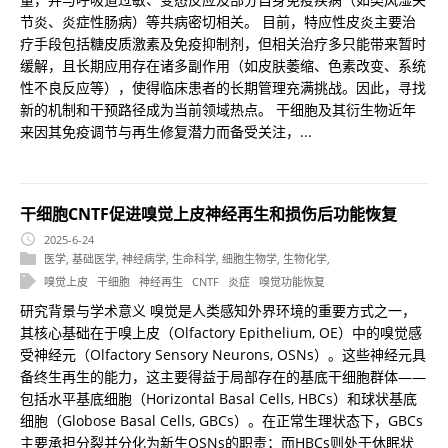
节炎、炎症性肠病）等共病密切相关。 目前，特应性皮炎主要治
疗手段包括糖皮质激素及免疫抑制剂，但相关治疗多只能带来暂时
缓解，且长期应用存在诸多副作用（如皮肤萎缩、色素改变、系统
性不良反应等），使得临床患者的长期管理充满挑战。因此，寻找
新的机制和干预路径成为当前领域热点。 干细胞及其衍生物近年
来因其免疫调节与再生修复潜力而备受关注，...
干细胞CNTF促进嗅觉上皮神经再生和损伤后功能恢复
2025-6-24
医学
,
基础医学
,
神经病学
,
生命科学
,
细胞生物学
,
生物化学
,
嗅觉上皮
干细胞
神经再生
CNTF
炎症
嗅觉功能恢复
研究背景与学术意义 嗅觉是人类感知外界环境的重要方式之一，
其核心基础在于嗅上皮（Olfactory Epithelium, OE）中的嗅觉感
受神经元（Olfactory Sensory Neurons, OSNs）。这些神经元具
备终生再生的能力，这主要得益于局部存在的基底干细胞群体——
包括水平基底细胞（Horizontal Basal Cells, HBCs）和球状基底
细胞（Globose Basal Cells, GBCs）。在正常生理状态下，GBCs
主要承担分裂并分化为新生OSNs的职责；而HBCs则处于休眠状