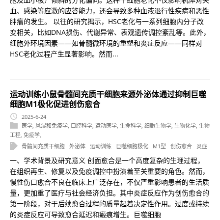
血、感染等应激的应答能力，还会导致多种血液退行性疾病和恶性
肿瘤的发生。 以往的研究揭示，HSC老化与一系列细胞内分子改
变相关，比如DNA损伤、代谢异常、表观遗传调控紊乱等。此外，
细胞外环境因素——如骨髓微环境的重塑和炎症反应——同样对
HSC老化过程产生显著影响。然而...
运动训练小鼠骨髓间充质干细胞来源外泌体通过抑制巨噬
细胞M1极化促进创伤愈合
2025-6-24
医学
,
风湿和免疫学
,
口腔科学
,
运动医学
,
生命科学
,
细胞生物学
,
生物化学
,
生物
工程
,
免疫学
,
骨髓间充质干细胞
外泌体
运动训练
巨噬细胞极化
M1型
创伤愈合
炎症
一、学术背景及研究意义 创面愈合是一个高度复杂的生理过程，
在组织再生、修复以及免疫调控中扮演着至关重要的角色。然而，
慢性伤口愈合不良在临床上广泛存在，不仅严重影响患者的生活质
量，更加重了医疗与社会经济负担。其中炎症反应作为创伤愈合的
第一阶段，对于后续愈合过程的质量起着决定性作用。过度或持续
的炎症反应可导致愈合延迟和瘢痕增生。巨噬细胞