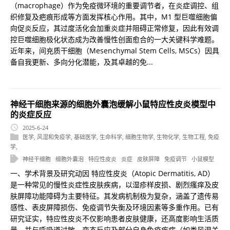
（macrophage）作为免疫微环境的重要调节者，在炎症调控、组
织修复及疤痕形成等方面发挥核心作用。其中，M1 型巨噬细胞偏
向促炎反应，其过度活化会加重炎症并阻碍正常修复，因此有效调
控巨噬细胞极化状态成为改善慢性创面愈合的一大关键科学难题。
近年来，间充质干细胞（Mesenchymal Stem Cells, MSCs）因具
备自我更新、多向分化潜能，及其卓越的免...
神经干细胞来源的细胞外囊泡缓解小鼠特应性皮炎模型中
的炎症反应
2025-6-24
医学
,
风湿和免疫学
,
基础医学
,
生命科学
,
细胞生物学
,
生物化学
,
生物工程
,
免疫
学
,
神经干细胞
细胞外囊泡
特应性皮炎
炎症
皮肤屏障
免疫调节
小鼠模型
一、学术背景及研究动因 特应性皮炎（Atopic Dermatitis, AD）
是一种常见的慢性炎症性皮肤疾病，以湿疹样皮损、剧烈瘙痒及皮
肤屏障功能障碍为主要特征。其发病机制极为复杂，涵盖了遗传易
感性、表皮屏障损伤、免疫调节失衡及环境因素等多重作用。已有
研究证实，特应性皮炎不仅影响患者皮肤健康，还高度影响生活质
量，并与呼吸道过敏、变态反应及部分自身免疫疾病（如类风湿关