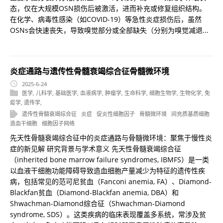
态，仅在大规模OSN损伤后被激活，进而补充或修复组织结构。
在化学、病毒性感染（如COVID-19）等急性炎症损伤后，虽然
OSNs会快速丧失，导致嗅觉部分或全部缺失（分别为嗅觉减退...
炎症通路与遗传性骨髓衰竭综合征骨髓微环境
2025-6-24
医学
,
儿科学
,
基础医学
,
血液病学
,
肿瘤学
,
生命科学
,
细胞生物学
,
生物化学
,
免
疫学
,
遗传学
,
遗传性骨髓衰竭综合征
炎症
促炎性细胞因子
骨髓微环境
间充质基质细胞
造血干细胞
细胞因子网络
先天性骨髓衰竭综合征中的炎症通路与骨髓微环境：聚焦于慢性炎
症的新见解 研究背景与学术意义 先天性骨髓衰竭综合征
（inherited bone marrow failure syndromes, IBMFS）是一类
以血液干细胞功能障碍导致造血细胞产量减少为特征的遗传性疾
病，包括常见的范可尼贫血（Fanconi anemia, FA）、Diamond-
Blackfan贫血（Diamond-Blackfan anemia, DBA）和
Shwachman-Diamond综合征（Shwachman-Diamond
syndrome, SDS）。这类疾病的临床表现覆盖多系统，常涉及贫