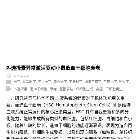
P-选择素异常激活驱动小鼠造血干细胞衰老
2025-6-28
医学
,
基础医学
,
老年医学
,
血液病学
,
生命科学
,
细胞生物学
,
生物化学
,
免疫学
,
P-选择素
造血干细胞
衰老
基因表达
红细胞生成
炎症
干细胞再生
一、研究背景与科学问题 血液系统的健康对于机体功能至关重
要，而造血干细胞（HSC, Hematopoietic Stem Cells）则是维持
血液系统正常运行的核心细胞类型。HSC 具有自我更新和多向分
化能力，能够生成所有类型的血细胞，包括红细胞、白细胞和血小
板。随着年龄的增长，造血干细胞的功能逐渐衰退，表现为造血再
生能力降低、红细胞生成受损，以及出现向髓系（如粒系、单核细
胞及血小板）倾斜的分化偏向。这种干细胞老化不仅影响机体对失