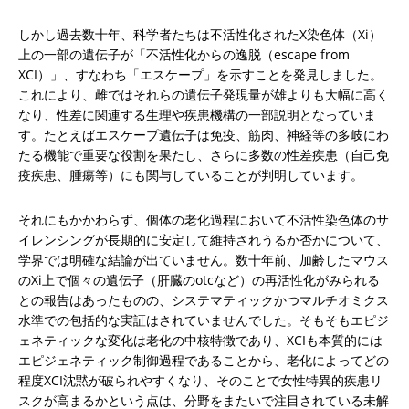
しかし過去数十年、科学者たちは不活性化されたX染色体（Xi）
上の一部の遺伝子が「不活性化からの逸脱（escape from 
XCI）」、すなわち「エスケープ」を示すことを発見しました。
これにより、雌ではそれらの遺伝子発現量が雄よりも大幅に高く
なり、性差に関連する生理や疾患機構の一部説明となっていま
す。たとえばエスケープ遺伝子は免疫、筋肉、神経等の多岐にわ
たる機能で重要な役割を果たし、さらに多数の性差疾患（自己免
疫疾患、腫瘍等）にも関与していることが判明しています。
それにもかかわらず、個体の老化過程において不活性染色体のサ
イレンシングが長期的に安定して維持されうるか否かについて、
学界では明確な結論が出ていません。数十年前、加齢したマウス
のXi上で個々の遺伝子（肝臓のotcなど）の再活性化がみられる
との報告はあったものの、システマティックかつマルチオミクス
水準での包括的な実証はされていませんでした。そもそもエピジ
ェネティックな変化は老化の中核特徴であり、XCIも本質的には
エピジェネティック制御過程であることから、老化によってどの
程度XCI沈黙が破られやすくなり、そのことで女性特異的疾患リ
スクが高まるかという点は、分野をまたいで注目されている未解