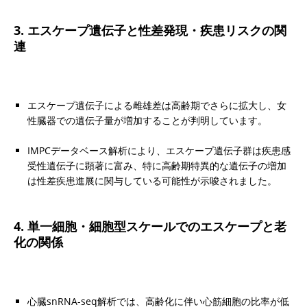
3. エスケープ遺伝子と性差発現・疾患リスクの関
連
エスケープ遺伝子による雌雄差は高齢期でさらに拡大し、女
性臓器での遺伝子量が増加することが判明しています。
IMPCデータベース解析により、エスケープ遺伝子群は疾患感
受性遺伝子に顕著に富み、特に高齢期特異的な遺伝子の増加
は性差疾患進展に関与している可能性が示唆されました。
4. 単一細胞・細胞型スケールでのエスケープと老
化の関係
心臓snRNA-seq解析では、高齢化に伴い心筋細胞の比率が低