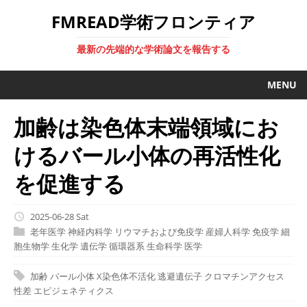
FMREAD学術フロンティア
最新の先端的な学術論文を報告する
MENU
加齢は染色体末端領域にお
けるバール小体の再活性化
を促進する
2025-06-28 Sat
老年医学
神経内科学
リウマチおよび免疫学
産婦人科学
免疫学
細
胞生物学
生化学
遺伝学
循環器系
生命科学
医学
加齢
バール小体
X染色体不活化
逃避遺伝子
クロマチンアクセス
性差
エピジェネティクス