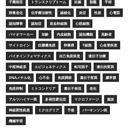
子癇前症
トランスクリプトーム
妊娠
胎盤
手術
卵巣老化
化学療法耐性
線維化
炎症
性差
心電図
認知障害
認知症
造血幹細胞
心筋細胞
バイオマーカー
加齢
内皮細胞
認知機能
高齢者
サイトカイン
抗腫瘍免疫
卵巣癌
T細胞
心血管疾患
バイオインフォマティクス
自己免疫疾患
遺伝子治療
中枢神経系
エピジェネティクス
転写因子
遺伝的変異
DNAメチル化
心不全
免疫調節
遺伝子変異
膠芽腫
免疫抑制
ミトコンドリア
遺伝子発現
老化
アルツハイマー病
多発性硬化症
マクロファージ
脳波
神経変性疾患
ミクログリア
予後
パーキンソン病
機械学習