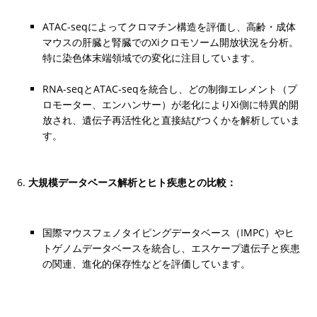
ATAC-seqによってクロマチン構造を評価し、高齢・成体
マウスの肝臓と腎臓でのXiクロモソーム開放状況を分析。
特に染色体末端領域での変化に注目しています。
RNA-seqとATAC-seqを統合し、どの制御エレメント（プ
ロモーター、エンハンサー）が老化によりXi側に特異的開
放され、遺伝子再活性化と直接結びつくかを解析していま
す。
大規模データベース解析とヒト疾患との比較：
国際マウスフェノタイピングデータベース（IMPC）やヒ
トゲノムデータベースを統合し、エスケープ遺伝子と疾患
の関連、進化的保存性などを評価しています。