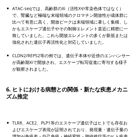
ATAC-seqでは、高齢群のXi（活性Xや常染色体ではなく）
で、腎臓など極端な末端領域のクロマチン開放性が成体群に
比べて有意に高く、開放ピークは末端領域に著しく集積、し
かもエスケープ遺伝子やその制御エレメント直近に精密に一
致していました。これら開放エレメントの多くが新規または
強化された遺伝子再活性化と対応していました。
CLDN2/REPS2等の例では、遺伝子本体や近傍のエンハンサー
が高齢期Xiで開放され、エスケープ転写促進に寄与する様子
が観察されました。
6. ヒトにおける病態との関係・新たな疾患メカニ
ズム推定
TLR8、ACE2、PLP1等のエスケープ遺伝子はヒトでも存在お
よびエスケープ表現が証明されており、発現量・遺伝子量の
増加が免疫差・自己免疫・神経変性・肺線維症等のヒト疾患