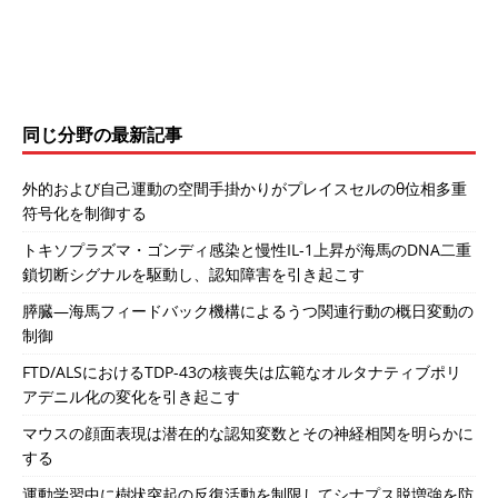
同じ分野の最新記事
外的および自己運動の空間手掛かりがプレイスセルのθ位相多重
符号化を制御する
トキソプラズマ・ゴンディ感染と慢性IL-1上昇が海馬のDNA二重
鎖切断シグナルを駆動し、認知障害を引き起こす
膵臓―海馬フィードバック機構によるうつ関連行動の概日変動の
制御
FTD/ALSにおけるTDP-43の核喪失は広範なオルタナティブポリ
アデニル化の変化を引き起こす
マウスの顔面表現は潜在的な認知変数とその神経相関を明らかに
する
運動学習中に樹状突起の反復活動を制限してシナプス脱増強を防