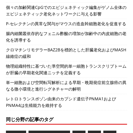
個々の加齢関連CpGでのエピジェネティック編集がゲノム全体の
エピジェネティック老化ネットワークに与える影響
P-セレクチンの異常な関与がマウスの造血幹細胞老化を促進する
腸内細菌叢依存的なフェニル酢酸の増加が加齢中の内皮細胞の老
化を誘導する
クロマチンリモデラーBAZ2Bを標的とした肝臓老化およびMASH
線維症の緩和
物理組織特性に基づいた準空間的単一細胞トランスクリプトーム
が肝臓の早期老化関連ニッチを定義する
単一細胞および空間転写解析による早期・晩期発症前立腺癌の異
なる微小環境と進行シグネチャーの解明
レトロトランスポゾン由来のカプシド遺伝子PNMA1および
PNMA4は生殖能力を維持する
同じ分野の記事のタグ