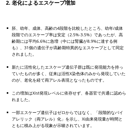
2. 老化によるエスケープ増加
胚、幼年、成体、高齢の4段階を比較したところ、幼年/成体
段階でのエスケープ率は安定（2.5%-3.5%）であったが、高
齢期には平均6.6%に急増（中には腎臓が8.9%に達する例
も）、31個の遺伝子が高齢期特異的なエスケープとして同定
されました。
新たに活性化したエスケープ遺伝子群は既に発現能力を持っ
ていたものが多く、従来は活性X染色体のみから発現していた
のが、老化を経て両アレル表現となったものです。
この増加はXist発現レベルに依存せず、各器官で共通に認めら
れました。
一部エスケープ遺伝子はゼロからではなく、「段階的なバイ
アレリック（両アレル）化」を示し、Xi由来発現量が時間と
ともに積み上がる現象が示唆されています。