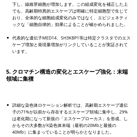
下し、線維芽細胞が増加します。この組成変化を補正した上
でも、高齢期特異的エスケープは明確に特定細胞型で生じて
おり、全体的な細胞組成変化のみではなく、エピジェネティ
ックな「細胞自律的」効果によることが確かめられました。
代表的な遺伝子MED14、SH3KBP1等は特定クラスタでのエス
ケープ増加と発現量増加がリンクしていることが実証されて
います。
5. クロマチン構造の変化とエスケープ強化：末端
領域に集積
詳細な染色体ロケーション解析では、高齢期エスケープ遺伝
子の71%が以前から存在するエスケープ領域に集中し、29%
は老化期になって新規の「エスケープローカス」を形成、し
かもその大多数がX染色体末端（最初の20Mbと最後の
40Mb）に集まっていることが明らかとなりました。