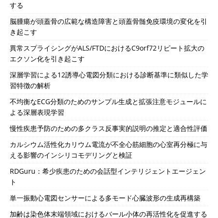
する
脳腫瘍が頭蓋骨の広範な構造障害と頭蓋骨髄免疫環境の変化を引
き起こす
異常スプライシングがALS/FTDにおけるC9orf72リピート拡大の
エクソン化を引き起こす
深層学習による12誘導心電図分類における診断基準に類似した学
習特徴の解析
不均衡なECG分類のためのサンプル生成と拡張注意モジュールに
よる深層表現学習
慢性疾患予防のための多クラス反事実的説明の推定と適合性評価
カルシウム活性化カリウム電流が不全心筋細胞の心室再分極に与
える影響のインシリコモデリングと検証
RDGuru：希少疾患のための会話型インテリジェントエージェン
ト
単一振動心電図センサーによる多モード心臓波形の生成再構築
加齢は染色体末端領域におけるバール小体の再活性化を促進する