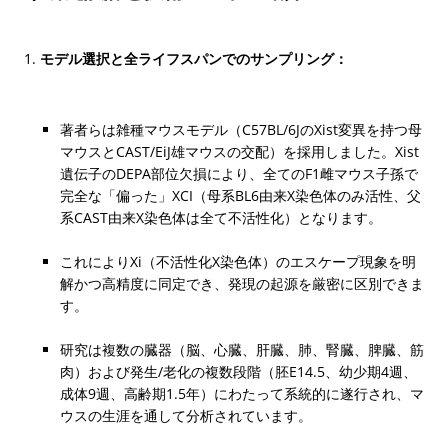
モデル選択と全ライフスパンでのサンプリング：
著者らは雑種マウスモデル（C57BL/6JのXist変異を持つ母
マウスとCAST/EiJ雄マウスの交配）を採用しました。Xist
遺伝子のDEPA部位欠損により、全てのF1雌マウス子孫で
完全な「偏った」XCI（母系BL6由来X染色体のみ活性、父
系CAST由来X染色体は全て不活性化）となります。
これによりXi（不活性化X染色体）のエスケープ現象を明
解かつ高精度に同定でき、発現の起源を厳密に区別できま
す。
研究は複数の臓器（脳、心臓、肝臓、肺、腎臓、脾臓、筋
肉）および発生/老化の複数段階（胚E14.5、幼少期4週、
成体9週、高齢期1.5年）にわたって系統的に遂行され、マ
ウスの生涯を通して分析されています。