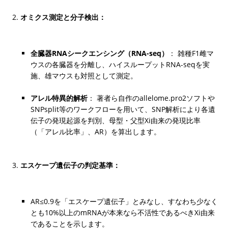
オミクス測定と分子検出：
全臓器RNAシークエンシング（RNA-seq）
： 雑種F1雌マ
ウスの各臓器を分離し、ハイスループットRNA-seqを実
施、雄マウスも対照として測定。
アレル特異的解析
： 著者ら自作のallelome.pro2ソフトや
SNPsplit等のワークフローを用いて、SNP解析により各遺
伝子の発現起源を判別、母型・父型Xi由来の発現比率
（「アレル比率」、AR）を算出します。
エスケープ遺伝子の判定基準：
AR≤0.9を「エスケープ遺伝子」とみなし、すなわち少なく
とも10%以上のmRNAが本来なら不活性であるべきXi由来
であることを示します。