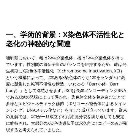
一、学術的背景：X染色体不活性化と
老化の神秘的な関連
哺乳類において、雌は2本のX染色体、雄は1本のX染色体を持っ
ています。性別間の遺伝子量のバランスを維持するため、雌は発
生初期にX染色体不活性化（X chromosome inactivation, XCI）
という機構によって、2本あるX染色体のうち1本をランダムに高
度に凝集した転写不活性な構造、いわゆる「Barr小体（Barr 
body）」として沈黙させます。XCIは長鎖ノンコーディングRNA
であるXistの発現によって導かれ、染色体全体を包み込むことで
多様なエピジェネティック修飾（ポリコーム複合体によるサイレ
ンシング、DNAメチル化など）を介して成り立っています。従来
の見解では、XCIが一旦成立すれば細胞分裂を繰り返しても安定
に維持され、大部分のX染色体遺伝子は永久的に1コピーのみが発
現すると考えられていました。