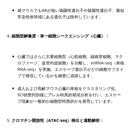
雄マウスでもARが低い偽陽性遺伝子や疑陽性遺伝子、擬似
常染色体領域にある遺伝子は除外しています。
細胞型解像度・単一細胞シークエンシング（心臓）：
心臓ではさらに主要細胞型（心筋細胞、線維芽細胞、マク
ロファージ、血管内皮細胞）を分離し、snRNA-seq（単核
RNA-seq）を実施。エスケープ遺伝子がどの細胞サブタイ
プで発現しているかを緻密に追跡します。
成人および高齢マウス心臓の単核をクラスタリング化、
XCI状態判別後にアレル特異的発現分析を行い、エスケー
プ現象が一般的か細胞型特異的かを探究しています。
クロマチン開放性（ATAC-seq）検出と連動解析：