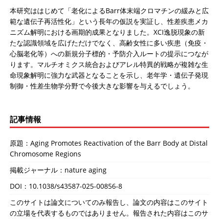
本研究ははじめて「老化によるBarr体末端クロマチンの緩みと広
範な遺伝子再活性化」という長年の仮説を実証し、性差疾患メカ
ニズム解明における画期的成果となりました。XCI逸脱現象の新
たな認識領域を広げただけでなく、高齢女性に多い疾患（免疫・
心脳老化等）への新規分子標的・予防介入ルートの提示につなが
ります。マルチオミクス統合およびアレル特異的戦略が複雑な生
命現象解明に強力な武器となることを示し、老年学・遺伝子発現
制御・性差生物学分野で今後大きな影響を与えるでしょう。
記事情報
原題：Aging Promotes Reactivation of the Barr Body at Distal
Chromosome Regions
掲載ジャーナル：nature aging
DOI：
10.1038/s43587-025-00856-8
このサイトは論文についてのみ報告し、論文の内容はこのサイト
の立場を代表するものではありません。報告された内容はこのサ