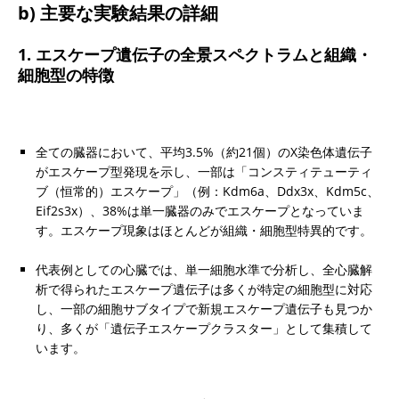
b) 主要な実験結果の詳細
1. エスケープ遺伝子の全景スペクトラムと組織・
細胞型の特徴
全ての臓器において、平均3.5%（約21個）のX染色体遺伝子
がエスケープ型発現を示し、一部は「コンスティテューティ
ブ（恒常的）エスケープ」（例：Kdm6a、Ddx3x、Kdm5c、
Eif2s3x）、38%は単一臓器のみでエスケープとなっていま
す。エスケープ現象はほとんどが組織・細胞型特異的です。
代表例としての心臓では、単一細胞水準で分析し、全心臓解
析で得られたエスケープ遺伝子は多くが特定の細胞型に対応
し、一部の細胞サブタイプで新規エスケープ遺伝子も見つか
り、多くが「遺伝子エスケープクラスター」として集積して
います。