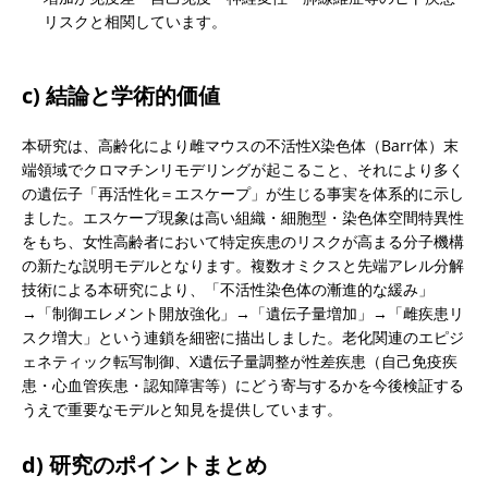
リスクと相関しています。
c) 結論と学術的価値
本研究は、高齢化により雌マウスの不活性X染色体（Barr体）末
端領域でクロマチンリモデリングが起こること、それにより多く
の遺伝子「再活性化＝エスケープ」が生じる事実を体系的に示し
ました。エスケープ現象は高い組織・細胞型・染色体空間特異性
をもち、女性高齢者において特定疾患のリスクが高まる分子機構
の新たな説明モデルとなります。複数オミクスと先端アレル分解
技術による本研究により、「不活性染色体の漸進的な緩み」
→「制御エレメント開放強化」→「遺伝子量増加」→「雌疾患リ
スク増大」という連鎖を細密に描出しました。老化関連のエピジ
ェネティック転写制御、X遺伝子量調整が性差疾患（自己免疫疾
患・心血管疾患・認知障害等）にどう寄与するかを今後検証する
うえで重要なモデルと知見を提供しています。
d) 研究のポイントまとめ