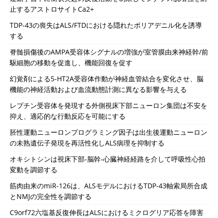
止するアストロサイトCa2+
TDP-43の喪失はALS/FTDにおける隠れたポリアデニル化を誘導
する
脊髄損傷後のAMPA受容体シグナルの増強が室管膜由来神経幹/前
駆細胞の移動を促進し、機能回復を促す
幻覚剤による5-HT2A受容体作動が神経血管結合を変化させ、脳
機能の神経活動および血流動態計測に異なる影響を与える
レプチン受容体を発現する外側視床下部ニューロン集団は不安を
抑え、適応的な行動反応を可能にする
胚性運動ニューロンプログラミング因子は出生後運動ニューロン
の未熟遺伝子発現を再活性化しALS病理を抑制する
オキシトシンは視床下部‐脳幹‐心臓神経経路を介して呼吸性心拍
変動を調節する
筋肉由来のmiR-126は、ALSモデルにおけるTDP-43軸索局所合成
とNMJの完全性を調節する
C9orf72六塩基反復伸長はALSにおけるミクログリア応答を障害