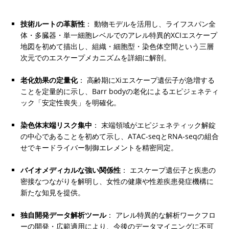
技術ルートの革新性
： 動物モデルを活用し、ライフスパン全
体・多臓器・単一細胞レベルでのアレル特異的XCIエスケープ
地図を初めて描出し、組織・細胞型・染色体空間という三層
次元でのエスケープメカニズムを詳細に解剖。
老化効果の定量化
： 高齢期にXiエスケープ遺伝子が急増する
ことを定量的に示し、Barr bodyの老化によるエピジェネティ
ック「安定性喪失」を明確化。
染色体末端リスク集中
： 末端領域がエピジェネティック解錠
の中心であることを初めて示し、ATAC-seqとRNA-seqの組合
せでキードライバー制御エレメントを精密同定。
バイオメディカルな強い関係性
： エスケープ遺伝子と疾患の
密接なつながりを解明し、女性の健康や性差疾患発症機構に
新たな知見を提供。
独自開発データ解析ツール
： アレル特異的な解析ワークフロ
ーの開発・広範適用により、今後のデータマイニングに不可